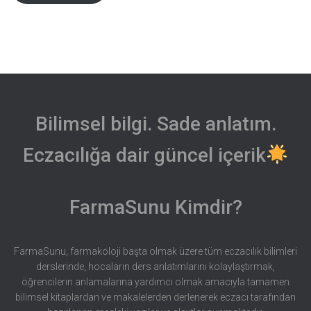
Bilimsel bilgi. Sade anlatım.
Eczacılığa dair güncel içerik
FarmaSunu Kimdir?
FarmaSunu, farmakoloji başta olmak üzere tüm eczacılık bilimleri
derslerinde, hocaların ders anlatımlarını kolaylaştırmak,
öğrencilerin anlamalarına yardımcı olmak amacıyla tamamen
bilimsel kitaplardan ve makalelerden derlenerek eczacı tarafından