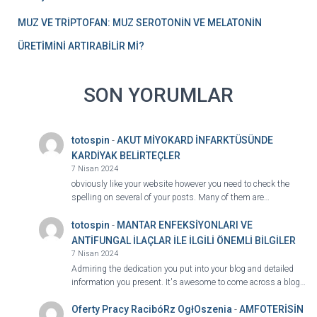
MUZ VE TRİPTOFAN: MUZ SEROTONİN VE MELATONİN
ÜRETİMİNİ ARTIRABİLİR Mİ?
SON YORUMLAR
totospin
-
AKUT MİYOKARD İNFARKTÜSÜNDE
KARDİYAK BELİRTEÇLER
7 Nisan 2024
obviously like your website however you need to check the
spelling on several of your posts. Many of them are…
totospin
-
MANTAR ENFEKSİYONLARI VE
ANTİFUNGAL İLAÇLAR İLE İLGİLİ ÖNEMLİ BİLGİLER
7 Nisan 2024
Admiring the dedication you put into your blog and detailed
information you present. It's awesome to come across a blog…
Oferty Pracy RacibóRz OgłOszenia
-
AMFOTERİSİN