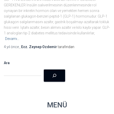
GEREKENLER İnsülin salıverilmesinin düzenlenmesinde rol
oynayan bir inkretin hormon olan ve yemekten hemen sonra
salgılanan glukagon-benzeri peptid-1 (GLP-1) hormonudur. GLP-1
glukagon salgılanmasını azaltır, gastrik boşalmayı azaltarak tokluk
hissi verir. İştahı azaltır; besin alımını azaltır ve kilo kaybı yapar. GLP-
1 analogları tip-2 diabetes mellitus tedavisinde kullanılırlar,
Devamı…
4 yıl
önce
,
Ecz. Zeynep Ozdemir
tarafından
Ara
MENÜ