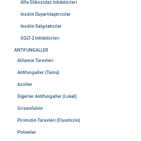
Alfa Glikozidaz İnhibitörleri
İnsülin Duyarlılaştırıcılar
İnsülin Salgılatıcılar
SGLT-2 İnhibitörleri
ANTİFUNGALLER
Alilamin Türevleri
Antifungaller (Tümü)
Azoller
Diğerler Antifungaller (Lokal)
Griseofulvin
Pirimidin Türevleri (Flusitozin)
Polienler