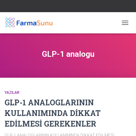
MENÜ
AÇ/KA
GLP-1 analogu
YAZILAR
GLP-1 ANALOGLARININ
KULLANIMINDA DİKKAT
EDİLMESİ GEREKENLER
GLP-1 ANALOGLARININ KULLANIMINDA DİKKAT EDİLMESİ