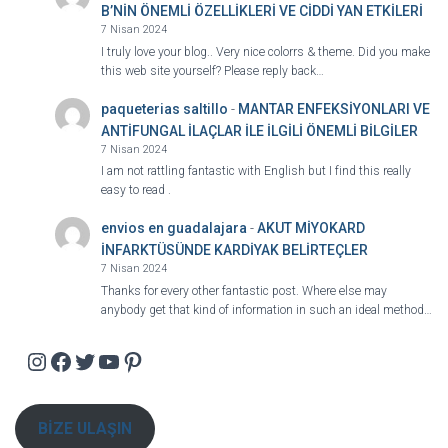
B’NİN ÖNEMLİ ÖZELLİKLERİ VE CİDDİ YAN ETKİLERİ
7 Nisan 2024
I truly love your blog.. Very nice colorrs & theme. Did you make
this web site yourself? Please reply back…
paqueterias saltillo
-
MANTAR ENFEKSİYONLARI VE
ANTİFUNGAL İLAÇLAR İLE İLGİLİ ÖNEMLİ BİLGİLER
7 Nisan 2024
I am not rattling fantastic with English but I find this really
easy to read .
envios en guadalajara
-
AKUT MİYOKARD
İNFARKTÜSÜNDE KARDİYAK BELİRTEÇLER
7 Nisan 2024
Thanks for every other fantastic post. Where else may
anybody get that kind of information in such an ideal method…
Instagram
Facebook
Twitter
YouTube
Pinterest
BİZE ULAŞIN