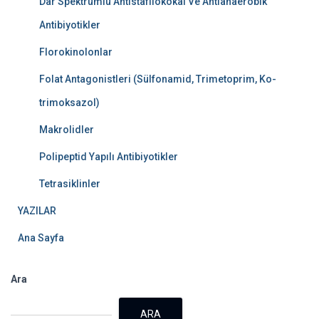
Dar Spektrumlu Antistafilokokal Ve Antianaerobik
Antibiyotikler
Florokinolonlar
Folat Antagonistleri (Sülfonamid, Trimetoprim, Ko-
trimoksazol)
Makrolidler
Polipeptid Yapılı Antibiyotikler
Tetrasiklinler
YAZILAR
Ana Sayfa
Ara
ARA