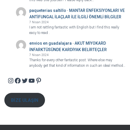
this web site yourself? Please reply back…
paqueterias saltillo
-
MANTAR ENFEKSİYONLARI VE
ANTİFUNGAL İLAÇLAR İLE İLGİLİ ÖNEMLİ BİLGİLER
7 Nisan 2024
I am not rattling fantastic with English but I find this really
easy to read .
envios en guadalajara
-
AKUT MİYOKARD
İNFARKTÜSÜNDE KARDİYAK BELİRTEÇLER
7 Nisan 2024
Thanks for every other fantastic post. Where else may
anybody get that kind of information in such an ideal method…
Instagram
Facebook
Twitter
YouTube
Pinterest
BİZE ULAŞIN