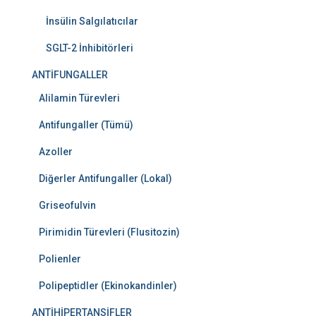
İnsülin Salgılatıcılar
SGLT-2 İnhibitörleri
ANTİFUNGALLER
Alilamin Türevleri
Antifungaller (Tümü)
Azoller
Diğerler Antifungaller (Lokal)
Griseofulvin
Pirimidin Türevleri (Flusitozin)
Polienler
Polipeptidler (Ekinokandinler)
ANTİHİPERTANSİFLER