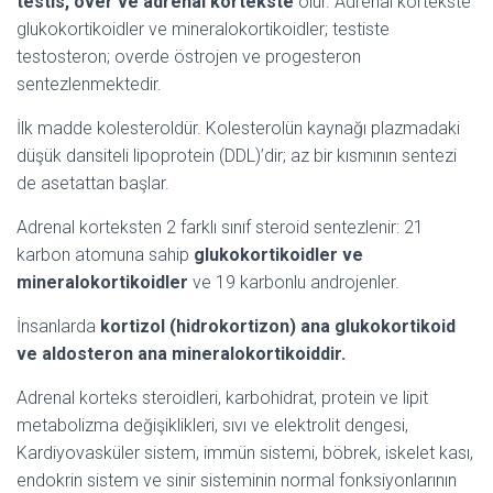
testis, over ve adrenal kortekste
olur. Adrenal kortekste
glukokortikoidler ve mineralokortikoidler; testiste
testosteron; overde östrojen ve progesteron
sentezlenmektedir.
İlk madde kolesteroldür. Kolesterolün kaynağı plazmadaki
düşük dansiteli lipoprotein (DDL)’dir; az bir kısmının sentezi
de asetattan başlar.
Adrenal korteksten 2 farklı sınıf steroid sentezlenir: 21
karbon atomuna sahip
glukokortikoidler ve
mineralokortikoidler
ve 19 karbonlu androjenler.
İnsanlarda
kortizol (hidrokortizon) ana glukokortikoid
ve aldosteron ana mineralokortikoiddir.
Adrenal korteks steroidleri, karbohidrat, protein ve lipit
metabolizma değişiklikleri, sıvı ve elektrolit dengesi,
Kardiyovasküler sistem, immün sistemi, böbrek, iskelet kası,
endokrin sistem ve sinir sisteminin normal fonksiyonlarının