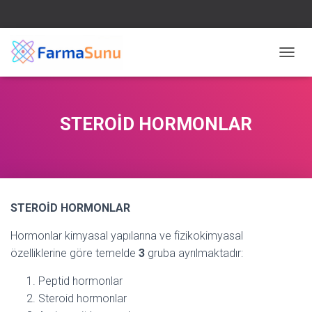
M
E
N
Ü
Y
STEROİD HORMONLAR
Ü
A
Ç
/
K
A
STEROİD HORMONLAR
P
A
Hormonlar kimyasal yapılarına ve fizikokimyasal
özelliklerine göre temelde
3
gruba ayrılmaktadır:
Peptid hormonlar
Steroid hormonlar