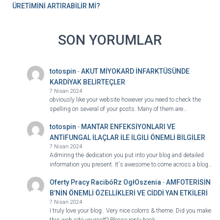
ÜRETİMİNİ ARTIRABİLİR Mİ?
SON YORUMLAR
totospin
-
AKUT MİYOKARD İNFARKTÜSÜNDE
KARDİYAK BELİRTEÇLER
7 Nisan 2024
obviously like your website however you need to check the
spelling on several of your posts. Many of them are…
totospin
-
MANTAR ENFEKSİYONLARI VE
ANTİFUNGAL İLAÇLAR İLE İLGİLİ ÖNEMLİ BİLGİLER
7 Nisan 2024
Admiring the dedication you put into your blog and detailed
information you present. It's awesome to come across a blog…
Oferty Pracy RacibóRz OgłOszenia
-
AMFOTERİSİN
B’NİN ÖNEMLİ ÖZELLİKLERİ VE CİDDİ YAN ETKİLERİ
7 Nisan 2024
I truly love your blog.. Very nice colorrs & theme. Did you make