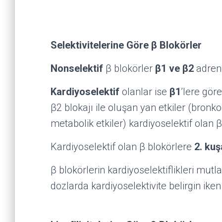
Selektivitelerine Göre β Blokörler
Nonselektif
β blokörler
β1 ve β2
adrene
Kardiyoselektif
olanlar ise
β
1
’lere gör
β2 blokajı ile oluşan yan etkiler (bron
metabolik etkiler) kardiyoselektif olan 
Kardiyoselektif olan β blokörlere
2. ku
β blokörlerin kardiyoselektiflikleri mutla
dozlarda kardiyoselektivite belirgin iken