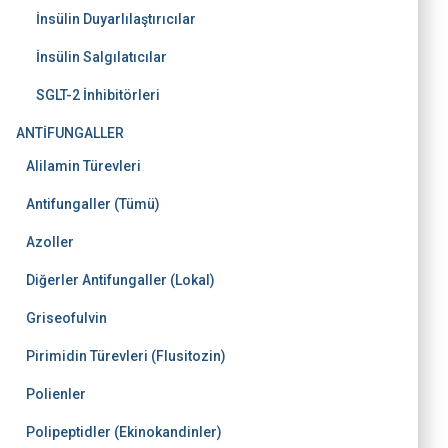
İnsülin Duyarlılaştırıcılar
İnsülin Salgılatıcılar
SGLT-2 İnhibitörleri
ANTİFUNGALLER
Alilamin Türevleri
Antifungaller (Tümü)
Azoller
Diğerler Antifungaller (Lokal)
Griseofulvin
Pirimidin Türevleri (Flusitozin)
Polienler
Polipeptidler (Ekinokandinler)