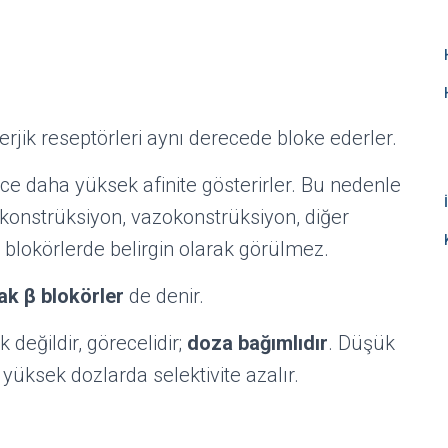
rjik reseptörleri aynı derecede bloke ederler.
ece daha yüksek afinite gösterirler. Bu nedenle
kokonstrüksiyon, vazokonstrüksiyon, diğer
β blokörlerde belirgin olarak görülmez.
şak
β
blokörler
de denir.
k değildir, görecelidir;
doza bağımlıdır
. Düşük
 yüksek dozlarda selektivite azalır.