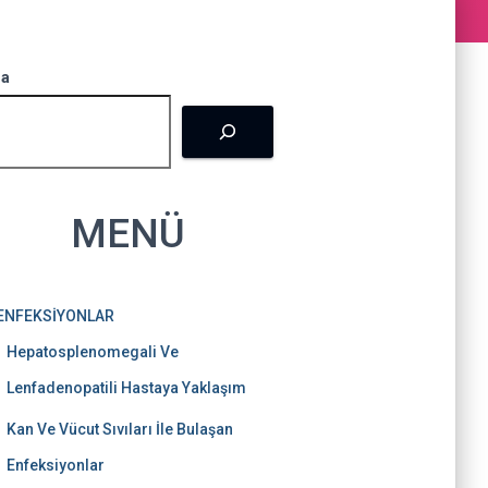
k
a
s
ra
m
t
MENÜ
ENFEKSİYONLAR
Hepatosplenomegali Ve
Lenfadenopatili Hastaya Yaklaşım
Kan Ve Vücut Sıvıları İle Bulaşan
Enfeksiyonlar