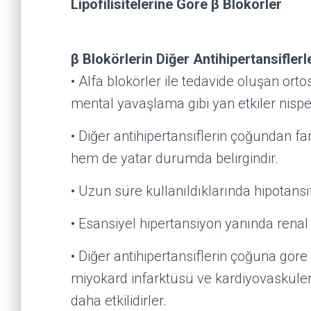
Lipofilisitelerine Göre β Blokörler
β Blokörlerin Diğer Antihipertansiflerl
• Alfa blokörler ile tedavide oluşan orto
mental yavaşlama gibi yan etkiler nisp
• Diğer antihipertansiflerin çoğundan f
hem de yatar durumda belirgindir.
• Uzun süre kullanıldıklarında hipotansi
• Esansiyel hipertansiyon yanında renal 
• Diğer antihipertansiflerin çoğuna göre 
miyokard infarktüsü ve kardiyovasküler
daha etkilidirler.