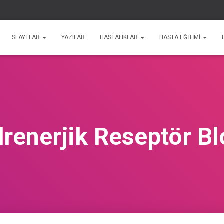
SLAYTLAR
YAZILAR
HASTALIKLAR
HASTA EĞİTİMİ
renerjik Reseptör Bl