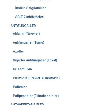
İnsülin Salgılatıcılar
SGLT-2 İnhibitörleri
ANTİFUNGALLER
Alilamin Türevleri
Antifungaller (Tümü)
Azoller
Diğerler Antifungaller (Lokal)
Griseofulvin
Pirimidin Türevleri (Flusitozin)
Polienler
Polipeptidler (Ekinokandinler)
ANTİHİPERTANSİFLER