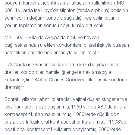
sodyum karbonat içerikli vajinal tıkaçların kullanılırken; MÖ
600’lü yıllarda ise Libya’da silphion (ferula silphium) bitkisinin
yenmesinin doğum kontrolü sağladığı keşfedilir; bitkinin
yoğun toplamaları sonucu soyu tümüyle tükenir.
MS 1600’lü yıllarda Avrupa’da balık ve hayvan
bağırsaklarından üretilen kondomların cinsel ilişkiyle bulaşan
hastalıkları engellemek amacıyla kullanılmıştır.
1730’larda ise Kasanova kondomu kuzu bağırsağından
üretilen kondomları hamileliği engellemek amacıyla
kullanılmıştır. 1844’te Charles Goodyear ilk plastik kondomu
üretmiştir.
Sonraki yıllarda rahim içi araçlar, vajinal duşlar, süngerler ve
diyafram üretilmeye başlanmış, 1960 yılında ABD’de ilk oral
kontraseptif kullanıma sunulmuş, 1980’lerde düşük doz,
bifazik ve trifazik oral kontraseptifler kullanılmıştır. 1998’de
postkoital kontraseptif kullanımı onaylanmış; 2000’lerde