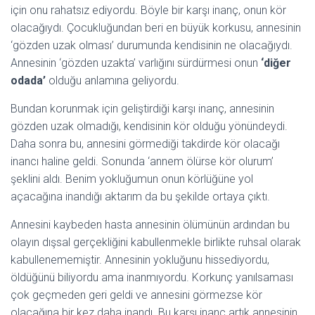
için onu rahatsız ediyordu. Böyle bir karşı inanç, onun kör
olacağıydı. Çocukluğundan beri en büyük korkusu, annesinin
‘gözden uzak olması’ durumunda kendisinin ne olacağıydı.
Annesinin ‘gözden uzakta’ varlığını sürdürmesi onun
‘diğer
odada’
olduğu anlamına geliyordu.
Bundan korunmak için geliştirdiği karşı inanç, annesinin
gözden uzak olmadığı, kendisinin kör olduğu yönündeydi.
Daha sonra bu, annesini görmediği takdirde kör olacağı
inancı haline geldi. Sonunda ‘annem ölürse kör olurum’
şeklini aldı. Benim yokluğumun onun körlüğüne yol
açacağına inandığı aktarım da bu şekilde ortaya çıktı.
Annesini kaybeden hasta annesinin ölümünün ardından bu
olayın dışsal gerçekliğini kabullenmekle birlikte ruhsal olarak
kabullenememiştir. Annesinin yokluğunu hissediyordu,
öldüğünü biliyordu ama inanmıyordu. Korkunç yanılsaması
çok geçmeden geri geldi ve annesini görmezse kör
olacağına bir kez daha inandı. Bu karşı inanç artık annesinin