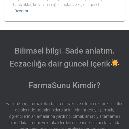
hastalıklar, kullanılan diğer ilaçlar ve kişinin genel
Devamı…
Bilimsel bilgi. Sade anlatım.
Eczacılığa dair güncel içerik
FarmaSunu Kimdir?
FarmaSunu, farmakoloji başta olmak üzere tüm eczacılık bilimleri
derslerinde, hocaların ders anlatımlarını kolaylaştırmak,
öğrencilerin anlamalarına yardımcı olmak amacıyla tamamen
bilimsel kitaplardan ve makalelerden derlenerek eczacı tarafından