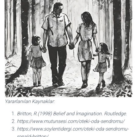
Yararlanılan Kaynaklar:
Britton, R.(1998) Belief and İmagination. Routledge.
https://www.mutunsesi.com/oteki-oda-sendromu/
https://www.soylentidergi.com/oteki-oda-sendromu-
ronald-britton/