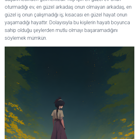
oturmadığı ev, en güzel arkadaş onun olmayan arkadaş, en
güzel iş onun çalışmadığı iş; kısacası en güzel hayat onun
yaşamadığı hayattır. Dolayısıyla bu kişilerin hayatı boyunca
sahip olduğu şeylerden mutlu olmayı başaramadığını
söylemek mümkün.