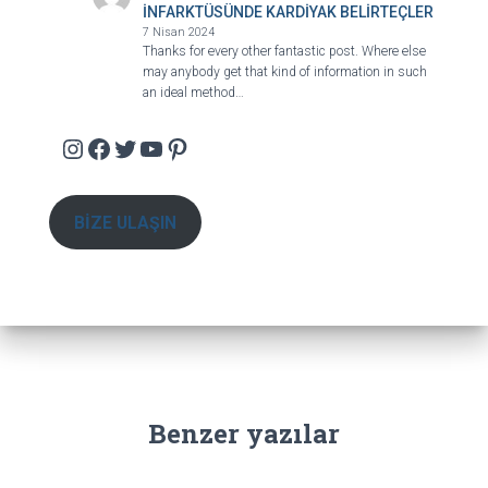
İNFARKTÜSÜNDE KARDİYAK BELİRTEÇLER
7 Nisan 2024
Thanks for every other fantastic post. Where else
may anybody get that kind of information in such
an ideal method…
Instagram
Facebook
Twitter
YouTube
Pinterest
BİZE ULAŞIN
Benzer yazılar