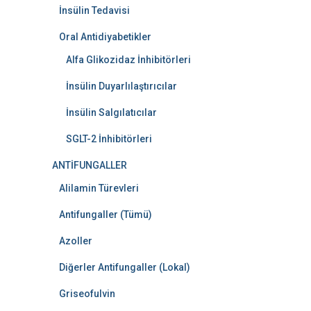
İnsülin Tedavisi
Oral Antidiyabetikler
Alfa Glikozidaz İnhibitörleri
İnsülin Duyarlılaştırıcılar
İnsülin Salgılatıcılar
SGLT-2 İnhibitörleri
ANTİFUNGALLER
Alilamin Türevleri
Antifungaller (Tümü)
Azoller
Diğerler Antifungaller (Lokal)
Griseofulvin