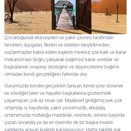
Çocukluğunda ebeveynleri ve yakın çevresi tarafından
tercihleri, duyguları, fikirleri ve istekleri eleştirilmeden,
suçlanmadan kabul edilen kişilerin merkezi içte kalır ve karar
mekanizması doğru çalışarak bağımsız karar verebilir ve
başkalarının onayına, desteğine ve düşüncelerine bağımlı
olmadan kendi gerçekliğinin farkında olur.
Günümüzde kendini gerçekten tanıyan, kendi içine dönerek
ne istediğini bilen ve hayatını başkalarına göstermelik
yaşamayan çok az insan var. Maalesef girdiğimiz pek çok
ortamda, iş hayatında, yakın çevremizde, arkadaş
ortamımızda mutluluğu maddede, nesnede, isminin başında
yazan ünvanda ya da en önemlisi de bir başka insanın
varlığında arayan kişilerle karşılaşıyoruz. Hatta takıntılı aşk