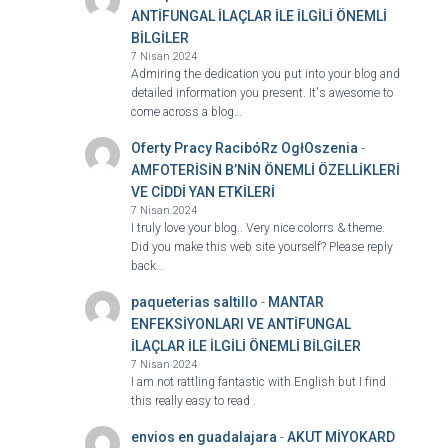
ANTİFUNGAL İLAÇLAR İLE İLGİLİ ÖNEMLİ
BİLGİLER
7 Nisan 2024
Admiring the dedication you put into your blog and
detailed information you present. It's awesome to
come across a blog…
Oferty Pracy RacibóRz OgłOszenia
-
AMFOTERİSİN B’NİN ÖNEMLİ ÖZELLİKLERİ
VE CİDDİ YAN ETKİLERİ
7 Nisan 2024
I truly love your blog.. Very nice colorrs & theme.
Did you make this web site yourself? Please reply
back…
paqueterias saltillo
-
MANTAR
ENFEKSİYONLARI VE ANTİFUNGAL
İLAÇLAR İLE İLGİLİ ÖNEMLİ BİLGİLER
7 Nisan 2024
I am not rattling fantastic with English but I find
this really easy to read .
envios en guadalajara
-
AKUT MİYOKARD