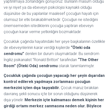
yaptırılmaya zorlandığını görüyoruz. Bunların masum olduğu
ve iyi niyet ya da ebeveyn psikolojisi kaynaklı olduğu
düşünülse de bu yapılanlar maalesef çocuğun hayatı için
olumsuz bir etki bırakabilmektedir. Çocuğun ne istediğini
önemsemeden istediklerini çocuğa yaptıran ebeveyn
çocuğun karar verme yetkinliğini bozmaktadır.
Çocukluk çağında hayatındaki her şeye başkalarının özellikle
de ebeveynlerinin karar verdiği kişilerde
“Öteki oda
sendromu”
denilen bir durum oluşmaktadır. Bu sendrom
İngiliz psikanalist “Ronald Britton” tarafından
“The Other
Room” (Öteki Oda) sendromu
olarak tanımlanmıştır.
Çocukluk çağında çocuğun yapacağı her şeyin dışarıdan
kontrol edilerek yapılmaya zorlanması çocuğun
merkezini içten dışa taşıyabilir.
Çocuk maruz bırakılan
davranış şekli sonucu içte bir sorun olduğunu düşünerek
dışa yönelir.
Merkezin içte kalmaması demek kişinin her
girdiği ortamı merkez sanmasına neden olur. Böylece