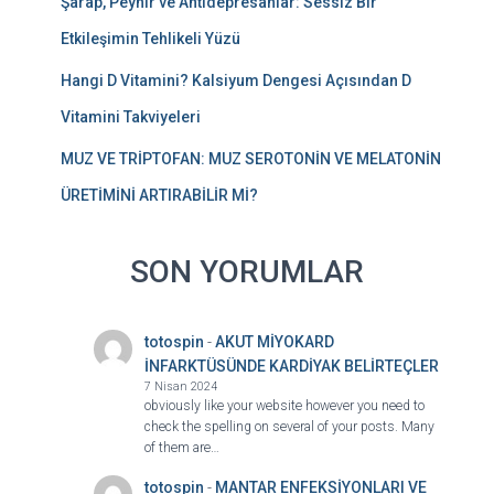
Şarap, Peynir ve Antidepresanlar: Sessiz Bir
Etkileşimin Tehlikeli Yüzü
Hangi D Vitamini? Kalsiyum Dengesi Açısından D
Vitamini Takviyeleri
MUZ VE TRİPTOFAN: MUZ SEROTONİN VE MELATONİN
ÜRETİMİNİ ARTIRABİLİR Mİ?
SON YORUMLAR
totospin
-
AKUT MİYOKARD
İNFARKTÜSÜNDE KARDİYAK BELİRTEÇLER
7 Nisan 2024
obviously like your website however you need to
check the spelling on several of your posts. Many
of them are…
totospin
-
MANTAR ENFEKSİYONLARI VE