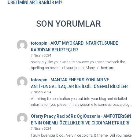
ÜRETİMİNİ ARTIRABİLİR Mİ?
SON YORUMLAR
totospin
-
AKUT MİYOKARD İNFARKTÜSÜNDE
KARDİYAK BELİRTEÇLER
7 Nisan 2024
obviously like your website however you need to check the
spelling on several of your posts. Many of them are…
totospin
-
MANTAR ENFEKSİYONLARI VE
ANTİFUNGAL İLAÇLAR İLE İLGİLİ ÖNEMLİ BİLGİLER
7 Nisan 2024
Admiring the dedication you put into your blog and detailed
information you present. It's awesome to come across a blog…
Oferty Pracy RacibóRz OgłOszenia
-
AMFOTERİSİN
B’NİN ÖNEMLİ ÖZELLİKLERİ VE CİDDİ YAN ETKİLERİ
7 Nisan 2024
I truly love your blog.. Very nice colorrs & theme. Did you make