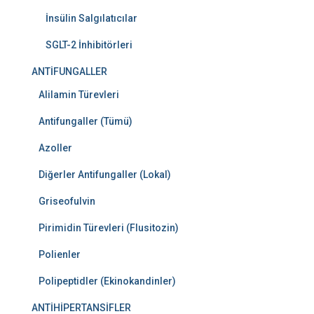
İnsülin Salgılatıcılar
SGLT-2 İnhibitörleri
ANTİFUNGALLER
Alilamin Türevleri
Antifungaller (Tümü)
Azoller
Diğerler Antifungaller (Lokal)
Griseofulvin
Pirimidin Türevleri (Flusitozin)
Polienler
Polipeptidler (Ekinokandinler)
ANTİHİPERTANSİFLER