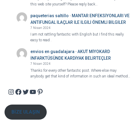
this web site yourself? Please reply back…
paqueterias saltillo
-
MANTAR ENFEKSİYONLARI VE
ANTİFUNGAL İLAÇLAR İLE İLGİLİ ÖNEMLİ BİLGİLER
7 Nisan 2024
I am not rattling fantastic with English but I find this really
easy to read .
envios en guadalajara
-
AKUT MİYOKARD
İNFARKTÜSÜNDE KARDİYAK BELİRTEÇLER
7 Nisan 2024
Thanks for every other fantastic post. Where else may
anybody get that kind of information in such an ideal method…
Instagram
Facebook
Twitter
YouTube
Pinterest
BİZE ULAŞIN