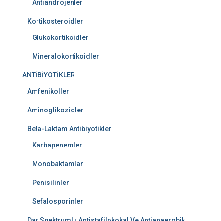
Antiandrojenler
Kortikosteroidler
Glukokortikoidler
Mineralokortikoidler
ANTİBİYOTİKLER
Amfenikoller
Aminoglikozidler
Beta-Laktam Antibiyotikler
Karbapenemler
Monobaktamlar
Penisilinler
Sefalosporinler
Dar Spektrumlu Antistafilokokal Ve Antianaerobik