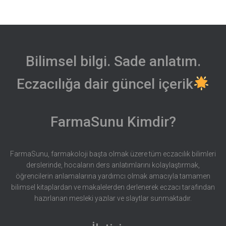
Bilimsel bilgi. Sade anlatım.
Eczacılığa dair güncel içerik
FarmaSunu Kimdir?
FarmaSunu, farmakoloji başta olmak üzere tüm eczacılık bilimleri
derslerinde, hocaların ders anlatımlarını kolaylaştırmak,
öğrencilerin anlamalarına yardımcı olmak amacıyla tamamen
bilimsel kitaplardan ve makalelerden derlenerek eczacı tarafından
hazırlanan mesleki yazılar ve slaytlar sunmaktadır.