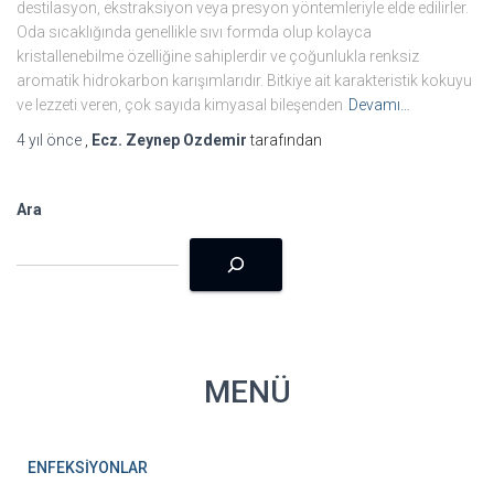
destilasyon, ekstraksiyon veya presyon yöntemleriyle elde edilirler.
Oda sıcaklığında genellikle sıvı formda olup kolayca
kristallenebilme özelliğine sahiplerdir ve çoğunlukla renksiz
aromatik hidrokarbon karışımlarıdır. Bitkiye ait karakteristik kokuyu
ve lezzeti veren, çok sayıda kimyasal bileşenden
Devamı…
4 yıl
önce
,
Ecz. Zeynep Ozdemir
tarafından
Ara
MENÜ
ENFEKSİYONLAR