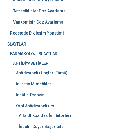
Makrolidler Doz Ayarlama
Tetrasiklinler Doz Ayarlama
Vankomisin Doz Ayarlama
Reçetede Etkileşim Yönetimi
SLAYTLAR
FARMAKOLOJİ SLAYTLARI
ANTİDİYABETİKLER
Antidiyabetik İlaçlar (Tümü)
İnkretin Mimetikler
İnsülin Tedavisi
Oral Antidiyabetikler
Alfa Glikozidaz İnhibitörleri
İnsülin Duyarlılaştırıcılar