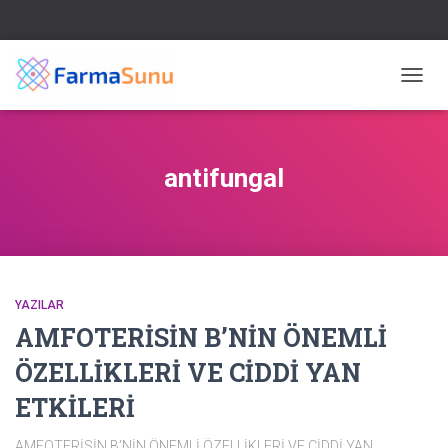
MENÜ
AÇ/KA
antifungal
YAZILAR
AMFOTERİSİN B’NİN ÖNEMLİ
ÖZELLİKLERİ VE CİDDİ YAN
ETKİLERİ
AMFOTERİSİN B’NİN ÖNEMLİ ÖZELLİKLERİ VE CİDDİ YAN