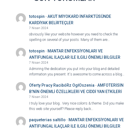
totospin
-
AKUT MİYOKARD İNFARKTÜSÜNDE
KARDİYAK BELİRTEÇLER
7 Nisan 2024
obviously like your website however you need to check the
spelling on several of your posts. Many of them are…
totospin
-
MANTAR ENFEKSİYONLARI VE
ANTİFUNGAL İLAÇLAR İLE İLGİLİ ÖNEMLİ BİLGİLER
7 Nisan 2024
Admiring the dedication you put into your blog and detailed
information you present. It's awesome to come across a blog…
Oferty Pracy RacibóRz OgłOszenia
-
AMFOTERİSİN
B’NİN ÖNEMLİ ÖZELLİKLERİ VE CİDDİ YAN ETKİLERİ
7 Nisan 2024
I truly love your blog.. Very nice colorrs & theme. Did you make
this web site yourself? Please reply back…
paqueterias saltillo
-
MANTAR ENFEKSİYONLARI VE
ANTİFUNGAL İLAÇLAR İLE İLGİLİ ÖNEMLİ BİLGİLER