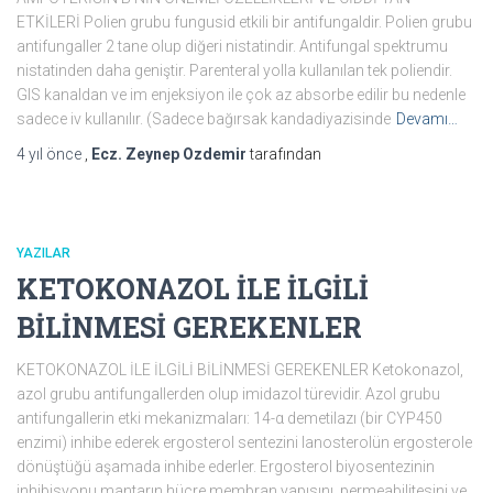
ETKİLERİ Polien grubu fungusid etkili bir antifungaldir. Polien grubu
antifungaller 2 tane olup diğeri nistatindir. Antifungal spektrumu
nistatinden daha geniştir. Parenteral yolla kullanılan tek poliendir.
GIS kanaldan ve im enjeksiyon ile çok az absorbe edilir bu nedenle
sadece iv kullanılır. (Sadece bağırsak kandadiyazisinde
Devamı…
4 yıl
önce
,
Ecz. Zeynep Ozdemir
tarafından
YAZILAR
KETOKONAZOL İLE İLGİLİ
BİLİNMESİ GEREKENLER
KETOKONAZOL İLE İLGİLİ BİLİNMESİ GEREKENLER Ketokonazol,
azol grubu antifungallerden olup imidazol türevidir. Azol grubu
antifungallerin etki mekanizmaları: 14-α demetilazı (bir CYP450
enzimi) inhibe ederek ergosterol sentezini lanosterolün ergosterole
dönüştüğü aşamada inhibe ederler. Ergosterol biyosentezinin
inhibisyonu mantarın hücre membran yapısını, permeabilitesini ve