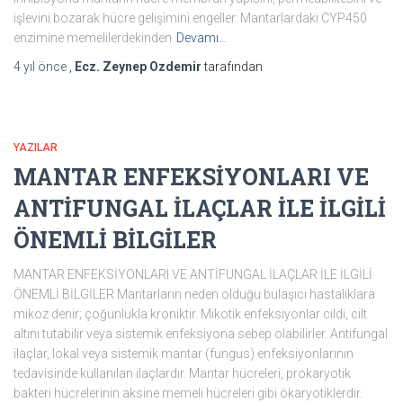
işlevini bozarak hücre gelişimini engeller. Mantarlardaki CYP450
enzimine memelilerdekinden
Devamı…
4 yıl
önce
,
Ecz. Zeynep Ozdemir
tarafından
YAZILAR
MANTAR ENFEKSİYONLARI VE
ANTİFUNGAL İLAÇLAR İLE İLGİLİ
ÖNEMLİ BİLGİLER
MANTAR ENFEKSİYONLARI VE ANTİFUNGAL İLAÇLAR İLE İLGİLİ
ÖNEMLİ BİLGİLER Mantarların neden olduğu bulaşıcı hastalıklara
mikoz denir; çoğunlukla kroniktir. Mikotik enfeksiyonlar cildi, cilt
altını tutabilir veya sistemik enfeksiyona sebep olabilirler. Antifungal
ilaçlar, lokal veya sistemik mantar (fungus) enfeksiyonlarının
tedavisinde kullanılan ilaçlardır. Mantar hücreleri, prokaryotik
bakteri hücrelerinin aksine memeli hücreleri gibi ökaryotiklerdir.