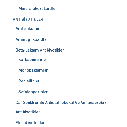
Mineralokortikoidler
ANTİBİYOTİKLER
Amfenikoller
Aminoglikozidler
Beta-Laktam Antibiyotikler
Karbapenemler
Monobaktamlar
Penisilinler
Sefalosporinler
Dar Spektrumlu Antistafilokokal Ve Antianaerobik
Antibiyotikler
Florokinolonlar