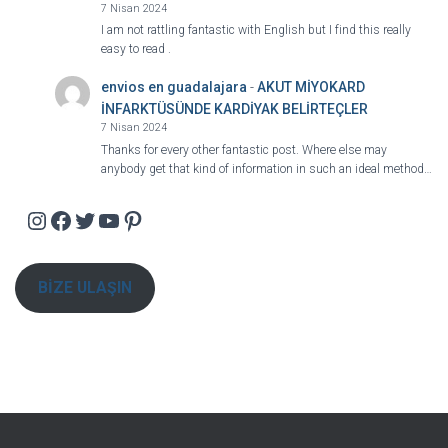
7 Nisan 2024
I am not rattling fantastic with English but I find this really
easy to read .
envios en guadalajara
-
AKUT MİYOKARD
İNFARKTÜSÜNDE KARDİYAK BELİRTEÇLER
7 Nisan 2024
Thanks for every other fantastic post. Where else may
anybody get that kind of information in such an ideal method…
Instagram
Facebook
Twitter
YouTube
Pinterest
BİZE ULAŞIN