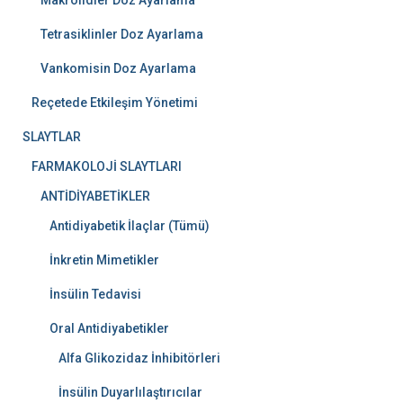
Makrolidler Doz Ayarlama
Tetrasiklinler Doz Ayarlama
Vankomisin Doz Ayarlama
Reçetede Etkileşim Yönetimi
SLAYTLAR
FARMAKOLOJİ SLAYTLARI
ANTİDİYABETİKLER
Antidiyabetik İlaçlar (Tümü)
İnkretin Mimetikler
İnsülin Tedavisi
Oral Antidiyabetikler
Alfa Glikozidaz İnhibitörleri
İnsülin Duyarlılaştırıcılar