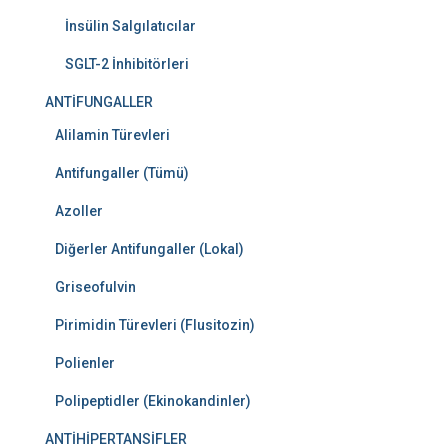
İnsülin Salgılatıcılar
SGLT-2 İnhibitörleri
ANTİFUNGALLER
Alilamin Türevleri
Antifungaller (Tümü)
Azoller
Diğerler Antifungaller (Lokal)
Griseofulvin
Pirimidin Türevleri (Flusitozin)
Polienler
Polipeptidler (Ekinokandinler)
ANTİHİPERTANSİFLER