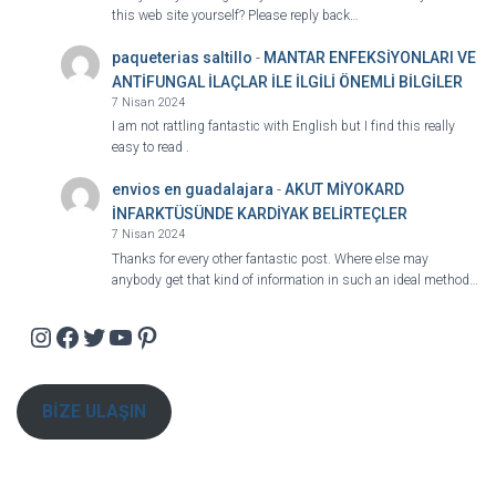
this web site yourself? Please reply back…
paqueterias saltillo
-
MANTAR ENFEKSİYONLARI VE
ANTİFUNGAL İLAÇLAR İLE İLGİLİ ÖNEMLİ BİLGİLER
7 Nisan 2024
I am not rattling fantastic with English but I find this really
easy to read .
envios en guadalajara
-
AKUT MİYOKARD
İNFARKTÜSÜNDE KARDİYAK BELİRTEÇLER
7 Nisan 2024
Thanks for every other fantastic post. Where else may
anybody get that kind of information in such an ideal method…
Instagram
Facebook
Twitter
YouTube
Pinterest
BİZE ULAŞIN