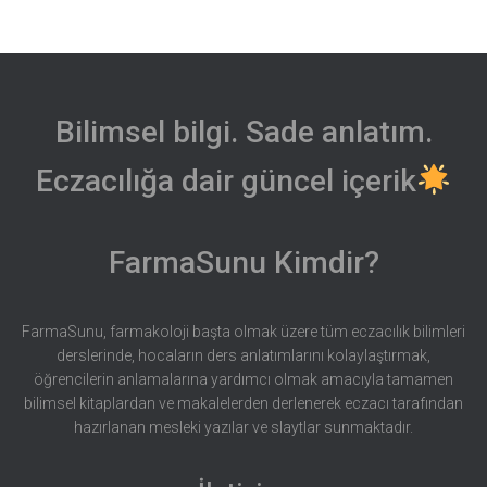
Bilimsel bilgi. Sade anlatım.
Eczacılığa dair güncel içerik
FarmaSunu Kimdir?
FarmaSunu, farmakoloji başta olmak üzere tüm eczacılık bilimleri
derslerinde, hocaların ders anlatımlarını kolaylaştırmak,
öğrencilerin anlamalarına yardımcı olmak amacıyla tamamen
bilimsel kitaplardan ve makalelerden derlenerek eczacı tarafından
hazırlanan mesleki yazılar ve slaytlar sunmaktadır.