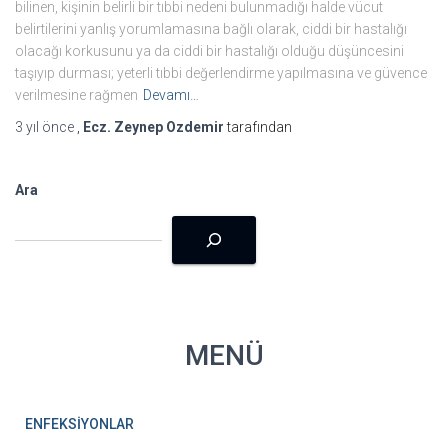
bilinen, kişinin belirli bir tıbbi nedeni bulunmadığı halde vücut
belirtilerini yanlış yorumlamasına bağlı olarak, ciddi bir hastalığı
olacağı korkusunu ya da ciddi bir hastalığı olduğu düşüncesini
taşıyıp durması; yeterli tıbbi değerlendirme yapılmasına ve güvence
verilmesine rağmen
Devamı…
3 yıl
önce
,
Ecz. Zeynep Ozdemir
tarafından
Ara
MENÜ
ENFEKSİYONLAR