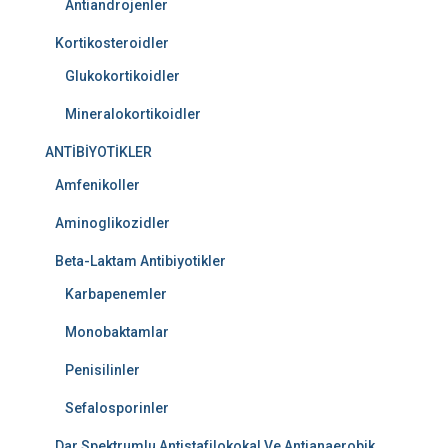
Antiandrojenler
Kortikosteroidler
Glukokortikoidler
Mineralokortikoidler
ANTİBİYOTİKLER
Amfenikoller
Aminoglikozidler
Beta-Laktam Antibiyotikler
Karbapenemler
Monobaktamlar
Penisilinler
Sefalosporinler
Dar Spektrumlu Antistafilokokal Ve Antianaerobik