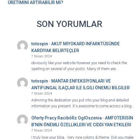
ÜRETİMİNİ ARTIRABİLİR Mİ?
SON YORUMLAR
totospin
-
AKUT MİYOKARD İNFARKTÜSÜNDE
KARDİYAK BELİRTEÇLER
7 Nisan 2024
obviously like your website however you need to check the
spelling on several of your posts. Many of them are…
totospin
-
MANTAR ENFEKSİYONLARI VE
ANTİFUNGAL İLAÇLAR İLE İLGİLİ ÖNEMLİ BİLGİLER
7 Nisan 2024
Admiring the dedication you put into your blog and detailed
information you present. It's awesome to come across a blog…
Oferty Pracy RacibóRz OgłOszenia
-
AMFOTERİSİN
B’NİN ÖNEMLİ ÖZELLİKLERİ VE CİDDİ YAN ETKİLERİ
7 Nisan 2024
I truly love your blog.. Very nice colorrs & theme. Did you make