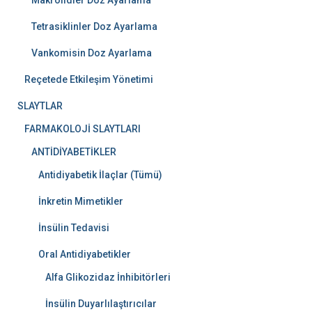
Makrolidler Doz Ayarlama
Tetrasiklinler Doz Ayarlama
Vankomisin Doz Ayarlama
Reçetede Etkileşim Yönetimi
SLAYTLAR
FARMAKOLOJİ SLAYTLARI
ANTİDİYABETİKLER
Antidiyabetik İlaçlar (Tümü)
İnkretin Mimetikler
İnsülin Tedavisi
Oral Antidiyabetikler
Alfa Glikozidaz İnhibitörleri
İnsülin Duyarlılaştırıcılar