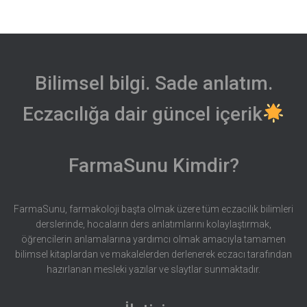
Bilimsel bilgi. Sade anlatım.
Eczacılığa dair güncel içerik
FarmaSunu Kimdir?
FarmaSunu, farmakoloji başta olmak üzere tüm eczacılık bilimleri
derslerinde, hocaların ders anlatımlarını kolaylaştırmak,
öğrencilerin anlamalarına yardımcı olmak amacıyla tamamen
bilimsel kitaplardan ve makalelerden derlenerek eczacı tarafından
hazırlanan mesleki yazılar ve slaytlar sunmaktadır.