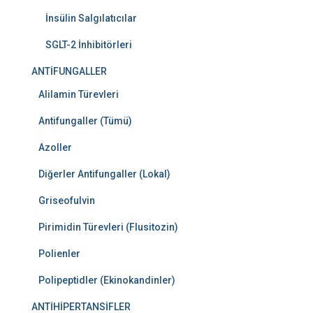
İnsülin Salgılatıcılar
SGLT-2 İnhibitörleri
ANTİFUNGALLER
Alilamin Türevleri
Antifungaller (Tümü)
Azoller
Diğerler Antifungaller (Lokal)
Griseofulvin
Pirimidin Türevleri (Flusitozin)
Polienler
Polipeptidler (Ekinokandinler)
ANTİHİPERTANSİFLER