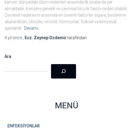
kanser, dünyadaki ölüm nedenleri arasında ilk sıralarda yer
almaktadır. Kansere genetik ve çevresel birçok faktör neden olabilir.
Çevresel nedenlerin arasında en önemli faktörler sigara, beslenme
alışkanlıkları, obezite, virüsler, hormonlar, fiziksel ve kimyasal
ajanlardır.
Devamı…
4 yıl
önce
,
Ecz. Zeynep Ozdemir
tarafından
Ara
MENÜ
ENFEKSİYONLAR