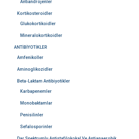
Antiandrojenler
Kortikosteroidler
Glukokortikoidler
Mineralokortikoidler
ANTİBİYOTİKLER
Amfenikoller
Aminoglikozidler
Beta-Laktam Antibiyotikler
Karbapenemler
Monobaktamlar
Penisilinler
Sefalosporinler
Dar Spektrumlu Antistafilokokal Ve Antianaerobik