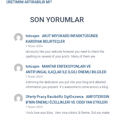
ÜRETİMİNİ ARTIRABİLİR Mİ?
SON YORUMLAR
totospin
-
AKUT MİYOKARD İNFARKTÜSÜNDE
KARDİYAK BELİRTEÇLER
7 Nisan 2024
obviously like your website however you need to check the
spelling on several of your posts. Many of them are…
totospin
-
MANTAR ENFEKSİYONLARI VE
ANTİFUNGAL İLAÇLAR İLE İLGİLİ ÖNEMLİ BİLGİLER
7 Nisan 2024
Admiring the dedication you put into your blog and detailed
information you present. It's awesome to come across a blog…
Oferty Pracy RacibóRz OgłOszenia
-
AMFOTERİSİN
B’NİN ÖNEMLİ ÖZELLİKLERİ VE CİDDİ YAN ETKİLERİ
7 Nisan 2024
I truly love your blog.. Very nice colorrs & theme. Did you make