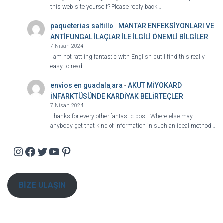
this web site yourself? Please reply back…
paqueterias saltillo
-
MANTAR ENFEKSİYONLARI VE
ANTİFUNGAL İLAÇLAR İLE İLGİLİ ÖNEMLİ BİLGİLER
7 Nisan 2024
I am not rattling fantastic with English but I find this really
easy to read .
envios en guadalajara
-
AKUT MİYOKARD
İNFARKTÜSÜNDE KARDİYAK BELİRTEÇLER
7 Nisan 2024
Thanks for every other fantastic post. Where else may
anybody get that kind of information in such an ideal method…
Instagram
Facebook
Twitter
YouTube
Pinterest
BİZE ULAŞIN