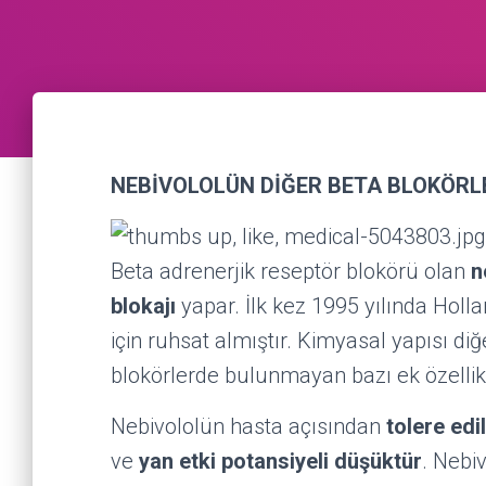
NEBİVOLOLÜN DİĞER BETA BLOKÖRL
Beta adrenerjik reseptör blokörü olan
n
blokajı
yapar. İlk kez 1995 yılında Holl
için ruhsat almıştır. Kimyasal yapısı di
blokörlerde bulunmayan bazı ek özellikl
Nebivololün hasta açısından
tolere edil
ve
yan etki potansiyeli düşüktür
. Nebi