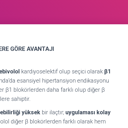
ERE GÖRE AVANTAJI
ebivolol
kardiyoselektif olup seçici olarak
β1
anda’da esansiyel hipertansiyon endikasyonu
ğer β1 blokörlerden daha farklı olup diğer β
ere sahiptir.
ebilirliği yüksek
bir ilaçtır;
uygulaması kolay
volol diğer β blokörlerden farklı olarak hem