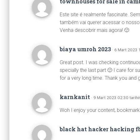
townhouses for sale in cam
Este site é realmente fascinate. S
também vai querer acessar o nosso s
Venha descobrir mais agora! 🙂
biaya umroh 2023
· 6 Mart 2023 
Great post. I was checking continuou
specially the last part 🙂 I care for 
for a very long time. Thank you and 
karnkanit
· 9 Mart 2023 02:30 tarihi
Woh I enjoy your content, bookmarke
black hat hacker hacking f