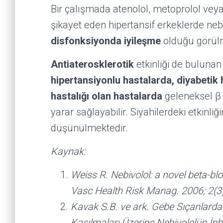
Bir çalışmada atenolol, metoprolol veya
şikayet eden hipertansif erkeklerde neb
disfonksiyonda iyileşme
olduğu görül
Antiaterosklerotik
etkinliği de bulunan
hipertansiyonlu hastalarda, diyabetik 
hastalığı olan hastalarda
geleneksel β 
yarar sağlayabilir. Siyahilerdeki etkinli
düşünülmektedir.
Kaynak:
Weiss R. Nebivolol: a novel beta-blo
Vasc Health Risk Manag. 2006; 2(3
Kavak S.B. ve ark. Gebe Sıçanlard
Kasılmaları Üzerine Nebivololün İnhi