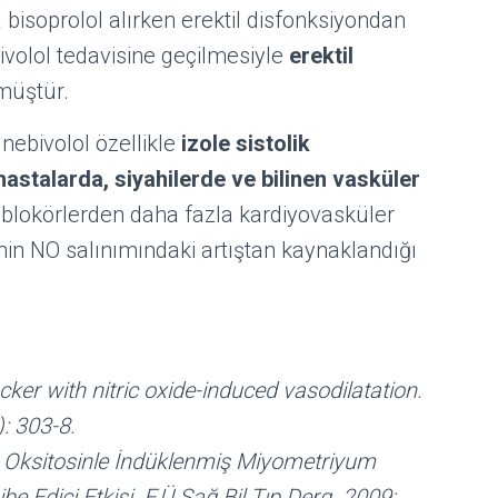
 bisoprolol alırken erektil disfonksiyondan
ivolol tedavisine geçilmesiyle
erektil
müştür.
 nebivolol özellikle
izole sistolik
hastalarda, siyahilerde ve bilinen vasküler
blokörlerden daha fazla kardiyovasküler
ğinin NO salınımındaki artıştan kaynaklandığı
cker with nitric oxide-induced vasodilatation.
): 303-8.
a Oksitosinle İndüklenmiş Miyometriyum
be Edici Etkisi. F.Ü.Sağ.Bil.Tıp Derg. 2009;