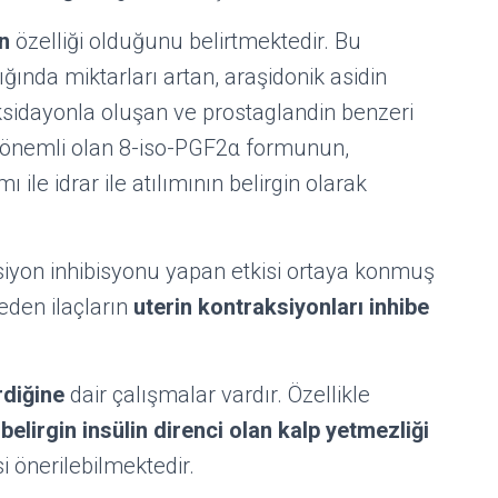
n
özelliği olduğunu belirtmektedir. Bu
ığında miktarları artan, araşidonik asidin
oksidayonla oluşan ve prostaglandin benzeri
a önemli olan 8-iso-PGF2α formunun,
 ile idrar ile atılımının belirgin olarak
siyon inhibisyonu yapan etkisi ortaya konmuş
eden ilaçların
uterin kontraksiyonları inhibe
irdiğine
dair çalışmalar vardır. Özellikle
elirgin insülin direnci olan kalp yetmezliği
i önerilebilmektedir.