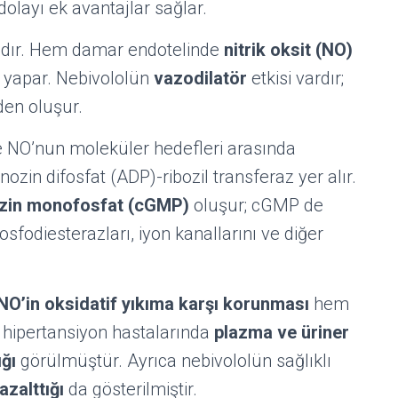
olayı ek avantajlar sağlar.
ndır. Hem damar endotelinde
nitrik oksit (NO)
ı yapar. Nebivololün
vazodilatör
etkisi vardır;
en oluşur.
 NO’nun moleküler hedefleri arasında
ozin difosfat (ADP)-ribozil transferaz yer alır.
ozin monofosfat (cGMP)
oluşur; cGMP de
 fosfodiesterazları, iyon kanallarını ve diğer
NO’in oksidatif yıkıma karşı korunması
hem
 hipertansiyon hastalarında
plazma ve üriner
ığı
görülmüştür. Ayrıca nebivololün sağlıklı
azalttığı
da gösterilmiştir.