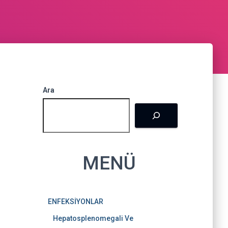
k
a
s
m
t
Ara
MENÜ
ENFEKSİYONLAR
Hepatosplenomegali Ve