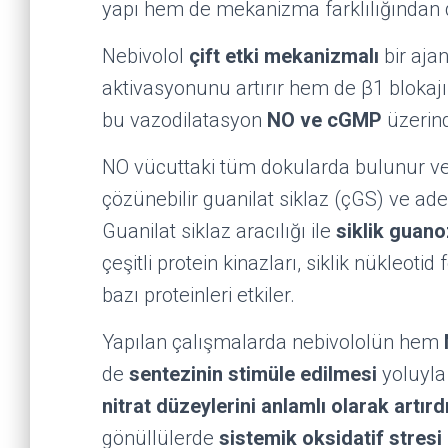
yapı hem de mekanizma farklılığından d
Nebivolol
çift etki mekanizmalı
bir aja
aktivasyonunu artırır hem de β1 blokaj
bu vazodilatasyon
NO ve cGMP
üzerind
NO vücuttaki tüm dokularda bulunur ve
çözünebilir guanilat siklaz (çGS) ve aden
Guanilat siklaz aracılığı ile
siklik guan
çeşitli protein kinazları, siklik nükleotid
bazı proteinleri etkiler.
Yapılan çalışmalarda nebivololün hem
de
sentezinin stimüle edilmesi
yoluyla
nitrat düzeylerini anlamlı olarak artırd
gönüllülerde
sistemik oksidatif stresi 