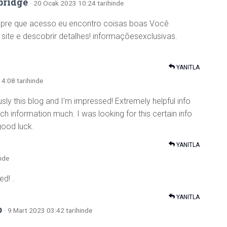
bridge
· 20 Ocak 2023 10:24 tarihinde
empre que acesso eu encontro coisas boas Você
ite e descobrir detalhes! informaçõesexclusivas.
YANITLA
14:08 tarihinde
sly this blog and I’m impressed! Extremely helpful info
such information much. I was looking for this certain info
good luck.
YANITLA
nde
d! .
YANITLA
b
· 9 Mart 2023 03:42 tarihinde