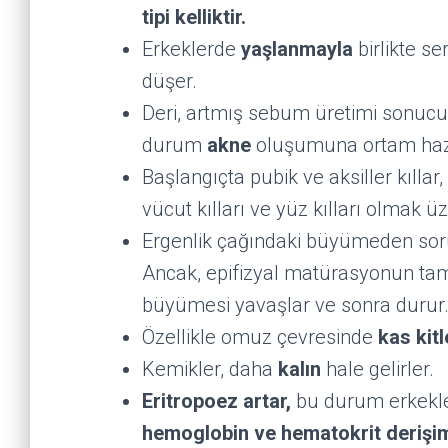
tipi kelliktir.
Erkeklerde
yaşlanmayla
birlikte s
düşer.
Deri, artmış sebum üretimi sonucu
durum
akne
oluşumuna ortam hazı
Başlangıçta pubik ve aksiller kıllar,
vücut kılları ve yüz kılları olmak 
Ergenlik çağındaki büyümeden sor
Ancak, epifizyal matürasyonun t
büyümesi yavaşlar ve sonra durur
Özellikle omuz çevresinde
kas kit
Kemikler, daha
kalın
hale gelirler.
Eritropoez artar,
bu durum erkekle
hemoglobin ve hematokrit derişi