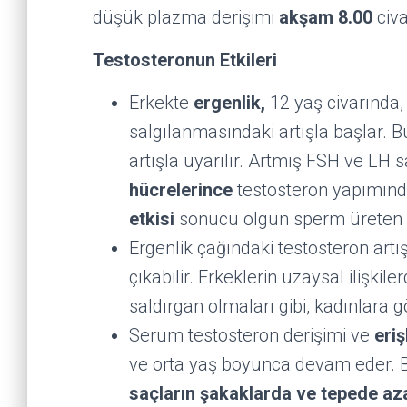
düşük plazma derişimi
akşam 8.00
civa
Testosteronun Etkileri
Erkekte
ergenlik,
12 yaş civarında
salgılanmasındaki artışla başlar. 
artışla uyarılır. Artmış FSH ve LH s
hücrelerince
testosteron yapımınd
etkisi
sonucu olgun sperm üreten se
Ergenlik çağındaki testosteron artı
çıkabilir. Erkeklerin uzaysal ilişki
saldırgan olmaları gibi, kadınlara gö
Serum testosteron derişimi ve
eriş
ve orta yaş boyunca devam eder. B
saçların şakaklarda ve tepede az