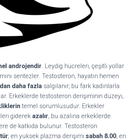
el androjendir
. Leydig hücreleri, çeşitli yollar
ısmını sentezler. Testosteron, hayatın hemen
rdan daha fazla
salgılanır; bu fark kadınlarla
klar. Erkeklerde testosteron derişiminin düzeyi,
liklerin
temel sorumlusudur. Erkekler
leri giderek
azalır
, bu azalına erkeklerde
kilere de katkıda bulunur. Testosteron
ktür
; en yüksek plazma derişimi
sabah 8.00
, en