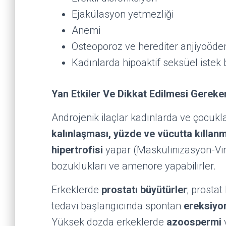
Ejakülasyon yetmezliği
Anemi
Osteoporoz ve herediter anjiyoöd
Kadınlarda hipoaktif seksüel istek
Yan Etkiler Ve Dikkat Edilmesi Gereke
Androjenik ilaçlar kadınlarda ve çocukl
kalınlaşması, yüzde ve vücutta kıllan
hipertrofisi
yapar (Maskülinizasyon-Vir
bozuklukları ve amenore yapabilirler.
Erkeklerde
prostatı büyütürler
; prostat
tedavi başlangıcında spontan
ereksiyo
Yüksek dozda erkeklerde
azoospermi
v