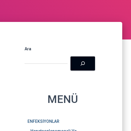
k
a
s
m
t
Ara
MENÜ
ENFEKSİYONLAR