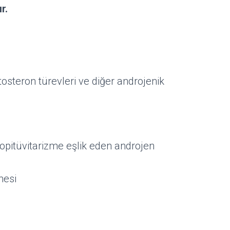
r.
tosteron türevleri ve diğer androjenik
opitüvitarizme eşlik eden androjen
mesi