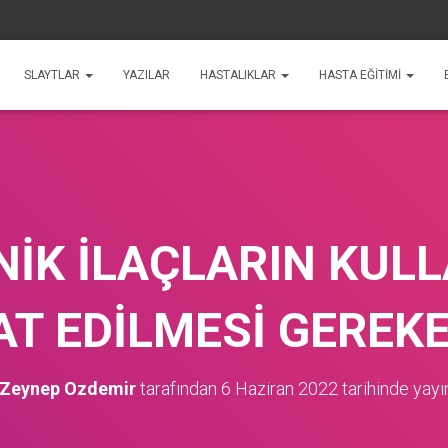
SLAYTLAR
YAZILAR
HASTALIKLAR
HASTA EĞİTİMİ
İK İLAÇLARIN KUL
AT EDİLMESİ GEREK
 Zeynep Ozdemir
tarafından
6 Haziran 2022
tarihinde yayı