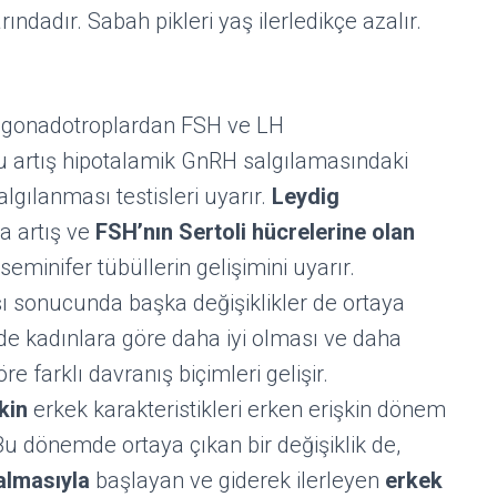
rındadır. Sabah pikleri yaş ilerledikçe azalır.
, gonadotroplardan FSH ve LH
Bu artış hipotalamik GnRH salgılamasındaki
algılanması testisleri uyarır.
Leydig
a artış ve
FSH’nın Sertoli hücrelerine olan
minifer tübüllerin gelişimini uyarır.
şı sonucunda başka değişiklikler de ortaya
lerde kadınlara göre daha iyi olması ve daha
re farklı davranış biçimleri gelişir.
kin
erkek karakteristikleri erken erişkin dönem
u dönemde ortaya çıkan bir değişiklik de,
almasıyla
başlayan ve giderek ilerleyen
erkek