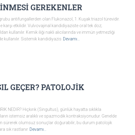
İLİNMESİ GEREKENLER
 antifungallerden olan Flukonazol, 1. Kuşak triazol türevidir.
rşı etkilidir. Vulvovajinal kandidiyaziste oral tek doz;
an kullanılır. Kemik iliği nakli alıcılarında ve immün yetmezliği
 kullanılır. Sistemik kandidiyazis
Devamı…
SIL GEÇER? PATOLOJİK
NEDİR? Hıçkırık (Singultus), günlük hayatta sıklıkla
sların istemsiz aralıklı ve spazmodik kontraksiyonudur. Genelde
un sürerek olumsuz sonuçlar doğurabilir; bu durum patolojik
ara sık rastlanır
Devamı…