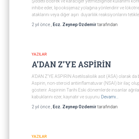
Şiddetli böbrek ve karaciğer yetmezliğinde kullanımı kont
inhibe eder, lipooksijenaz yolağına yönlendirir ve lökotr
ataklarını veya diğer aşırı duyarlılık reaksiyonlarını tetik
2 yıl
önce
,
Ecz. Zeynep Ozdemir
tarafından
YAZILAR
A’DAN Z’YE ASPİRİN
A’DAN Z’YE ASPİRİN Asetilsalisilik asit (ASA) olarak da bi
Aspirin, non-steroid antiinflamatuvar (NSAİ) bir ilaç olup 
gösterir. Aspirinin Tarihi Eski dönemlerde insanlar ağrıl
kabuklarını ezer, kaynatır ve suyunu
Devamı…
2 yıl
önce
,
Ecz. Zeynep Ozdemir
tarafından
YAZILAR