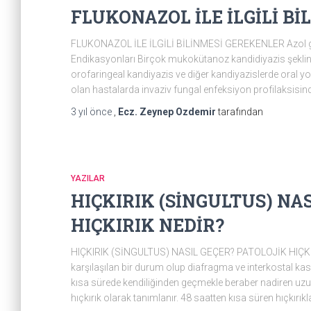
FLUKONAZOL İLE İLGİLİ B
FLUKONAZOL İLE İLGİLİ BİLİNMESİ GEREKENLER Azol grubu
Endikasyonları Birçok mukokütanoz kandidiyazis şekline ka
orofaringeal kandiyazis ve diğer kandiyazislerde oral yold
olan hastalarda invaziv fungal enfeksiyon profilaksisinde
3 yıl
önce
,
Ecz. Zeynep Ozdemir
tarafından
YAZILAR
HIÇKIRIK (SİNGULTUS) NA
HIÇKIRIK NEDİR?
HIÇKIRIK (SİNGULTUS) NASIL GEÇER? PATOLOJİK HIÇKIRIK 
karşılaşılan bir durum olup diafragma ve interkostal ka
kısa sürede kendiliğinden geçmekle beraber nadiren uz
hıçkırık olarak tanımlanır. 48 saatten kısa süren hıçkırıkl