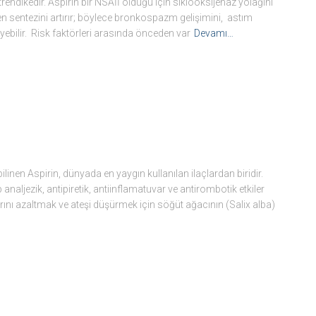
rendikedir. Aspirin bir NSAİİ olduğu için siklooksijenaz yolağını
ien sentezini artırır; böylece bronkospazm gelişimini, astım
leyebilir. Risk faktörleri arasında önceden var
Devamı…
linen Aspirin, dünyada en yaygın kullanılan ilaçlardan biridir.
analjezik, antipiretik, antiinflamatuvar ve antirombotik etkiler
arını azaltmak ve ateşi düşürmek için söğüt ağacının (Salix alba)