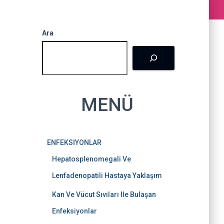
k
a
s
Ara
m
t
MENÜ
ENFEKSİYONLAR
Hepatosplenomegali Ve
Lenfadenopatili Hastaya Yaklaşım
Kan Ve Vücut Sıvıları İle Bulaşan
Enfeksiyonlar