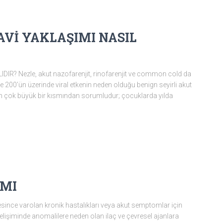
AVİ YAKLAŞIMI NASIL
? Nezle, akut nazofarenjit, rinofarenjit ve common cold da
re 200’ün üzerinde viral etkenin neden olduğu benign seyirli akut
nın çok büyük bir kısmından sorumludur; çocuklarda yılda
IMI
ince varolan kronik hastalıkları veya akut semptomlar için
gelişiminde anomalilere neden olan ilaç ve çevresel ajanlara