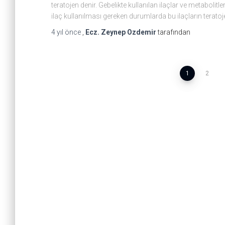
teratojen denir. Gebelikte kullanılan ilaçlar ve metabolitl
ilaç kullanılması gereken durumlarda bu ilaçların teratoj
4 yıl
önce
,
Ecz. Zeynep Ozdemir
tarafından
Yazı
1
2
sayfalaması