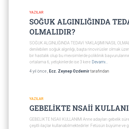
YAZILAR
SOĞUK ALGINLIĞINDA TED
OLMALIDIR?
SOĞUK ALGINLIĞINDA TEDAVİ YAKLAŞIMI NASIL OLMALIDIR
denilebilen soğuk algınlığı, başta rinovirüsler olmak üze
bir hastalık olup bu mevsimlerde poliklinik başvuruları
ortalama 6, yetişkinlerde ise 3 kere
Devamı…
4 yıl
önce
,
Ecz. Zeynep Ozdemir
tarafından
YAZILAR
GEBELİKTE NSAİİ KULLAN
GEBELİKTE NSAİİ KULLANIMI Anne adayları gebelik süres
çeşitli ilaçlar kullanabilmektedirler. Fetüsün büyüme ve 