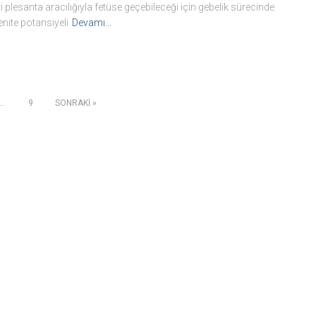
eri plesanta aracılığıyla fetüse geçebileceği için gebelik sürecinde
enite potansiyeli
Devamı…
…
9
SONRAKI