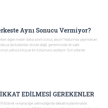
erkeste Aynı Sonucu Vermiyor?
verirken diğeri neden daha sınırlı sonuç alıyor? Nature’da yayımlanan
ında ya da kullanılan dozda değil, genlerimizde de saklı
lonun yalnızca küçük bir bölümünü açıklıyor. Son yıllarda
İKKAT EDİLMESİ GEREKENLER
ek ve karaciğer yetmezliğinde dikkatli kullanılmalıdır.