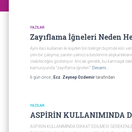
YAZILAR
Zayıflama İğneleri Neden H
Aynı ilacı kullanan iki kişiden biri belirgin biçimde kilo 
yeni bir çalışma, yanıtın yalnızca beslenme alışkanlıklar
olabileceğini gösteriyor. Ancak genetik, bu karmaşık tab
kamuoyunda “zayıflama iğneleri”
Devamı…
6 gün
önce
,
Ecz. Zeynep Ozdemir
tarafından
YAZILAR
ASPİRİN KULLANIMINDA D
ASPİRİN KULLANIMINDA DİKKAT EDİLMESİ GEREKENLER Böbr