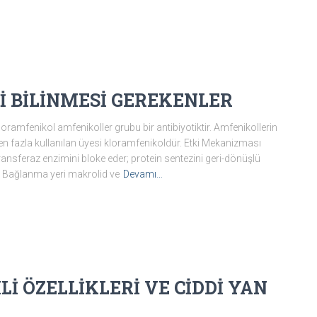
İ BİLİNMESİ GEREKENLER
fenikol amfenikoller grubu bir antibiyotiktir. Amfenikollerin
en fazla kullanılan üyesi kloramfenikoldür. Etki Mekanizması
ransferaz enzimini bloke eder; protein sentezini geri-dönüşlü
ir. Bağlanma yeri makrolid ve
Devamı…
İ ÖZELLİKLERİ VE CİDDİ YAN