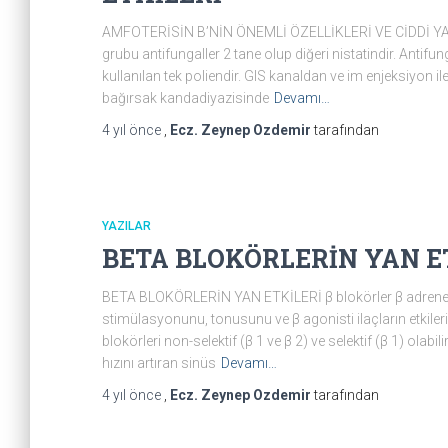
AMFOTERİSİN B’NİN ÖNEMLİ ÖZELLİKLERİ VE CİDDİ YAN ETK
grubu antifungaller 2 tane olup diğeri nistatindir. Antifu
kullanılan tek poliendir. GIS kanaldan ve im enjeksiyon il
bağırsak kandadiyazisinde
Devamı…
4 yıl
önce
,
Ecz. Zeynep Ozdemir
tarafından
YAZILAR
BETA BLOKÖRLERİN YAN E
BETA BLOKÖRLERİN YAN ETKİLERİ β blokörler β adrenerji
stimülasyonunu, tonusunu ve β agonisti ilaçların etkileri
blokörleri non-selektif (β 1 ve β 2) ve selektif (β 1) olabili
hızını artıran sinüs
Devamı…
4 yıl
önce
,
Ecz. Zeynep Ozdemir
tarafından