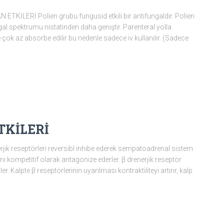
İLERİ Polien grubu fungusid etkili bir antifungaldir. Polien
ngal spektrumu nistatinden daha geniştir. Parenteral yolla
e çok az absorbe edilir bu nedenle sadece iv kullanılır. (Sadece
TKİLERİ
k reseptörleri reversibl inhibe ederek sempatoadrenal sistem
ni kompetitif olarak antagonize ederler. β drenerjik reseptör
rler. Kalpte β reseptörlerinin uyarılması kontraktiliteyi artırır, kalp