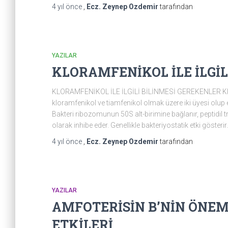
4 yıl
önce
,
Ecz. Zeynep Ozdemir
tarafından
YAZILAR
KLORAMFENİKOL İLE İLGİL
KLORAMFENİKOL İLE İLGİLİ BİLİNMESİ GEREKENLER Kloram
kloramfenikol ve tiamfenikol olmak üzere iki üyesi olup 
Bakteri ribozomunun 50S alt-birimine bağlanır, peptidil t
olarak inhibe eder. Genellikle bakteriyostatik etki göster
4 yıl
önce
,
Ecz. Zeynep Ozdemir
tarafından
YAZILAR
AMFOTERİSİN B’NİN ÖNEML
ETKİLERİ