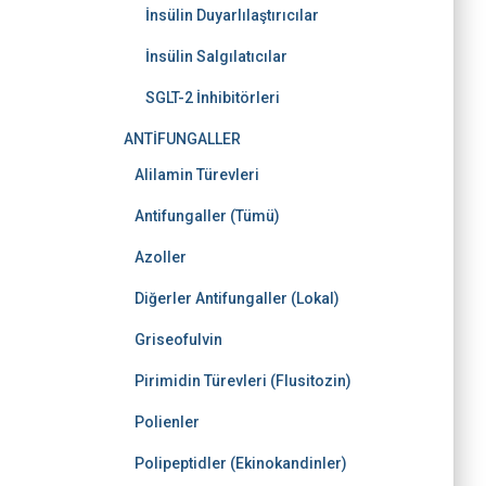
İnsülin Duyarlılaştırıcılar
İnsülin Salgılatıcılar
SGLT-2 İnhibitörleri
ANTİFUNGALLER
Alilamin Türevleri
Antifungaller (Tümü)
Azoller
Diğerler Antifungaller (Lokal)
Griseofulvin
Pirimidin Türevleri (Flusitozin)
Polienler
Polipeptidler (Ekinokandinler)