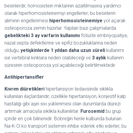
besinlerdir; homosistein miktarının azaltılmasına yardımcı
olarak hiperhomosisteinemiyi engellerler; bu besinlerin
alımının engellenmesi
hiperhomosisteinemiye
yol açarak
osteoporoza zemin hazırlar. Yapılan bazı çalışmalarda
gebelikteki 3 ay varfarin kullanımı
fötüste embriyopatiye,
nazal septa defektlerine ve epifiz bozukluklarına neden
olduğu;
yetişkinlerde 1 yıldan daha uzun süreli
kullanımı
ise vertebral kırıklara neden olabileceği ve
3 aylık
kullanım
süresinin osteoporoza yol açabileceği belirtilmektedir.
Antihipertansifler
Kıvrım diüretikleri
hipertansiyon tedavisinde sıklıkla
kullanılan ilaçlardandır; özellikle hipertansiyon, konjestif kalp
hastalığı gibi aşırı sıvı yüklenmesi olan durumlarda diürezi
artırmak amacıyla sıklıkla kullanılırlar.
Furosemid
bu grup
içinde en çok bilinenidir. Böbreğin henle kulbunda bulunan
Na-K-Cl ko transport sistemini inhibe ederek etki ederler; bu