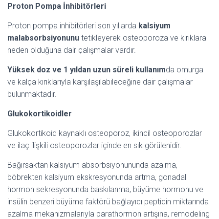
Proton Pompa İnhibitörleri
Proton pompa inhibitörleri son yıllarda
kalsiyum
malabsorbsiyonunu
tetikleyerek osteoporoza ve kırıklara
neden olduğuna dair çalışmalar vardır.
Yüksek doz ve 1 yıldan uzun süreli kullanım
da omurga
ve kalça kırıklarıyla karşılaşılabileceğine dair çalışmalar
bulunmaktadır.
Glukokortikoidler
Glukokortikoid kaynaklı osteoporoz, ikincil osteoporozlar
ve ilaç ilişkili osteoporozlar içinde en sık görülenidir.
Bağırsaktan kalsiyum absorbsiyonununda azalma,
böbrekten kalsiyum ekskresyonunda artma, gonadal
hormon sekresyonunda baskılanma, büyüme hormonu ve
insülin benzeri büyüme faktörü bağlayıcı peptidin miktarında
azalma mekanizmalarıyla parathormon artışına, remodeling