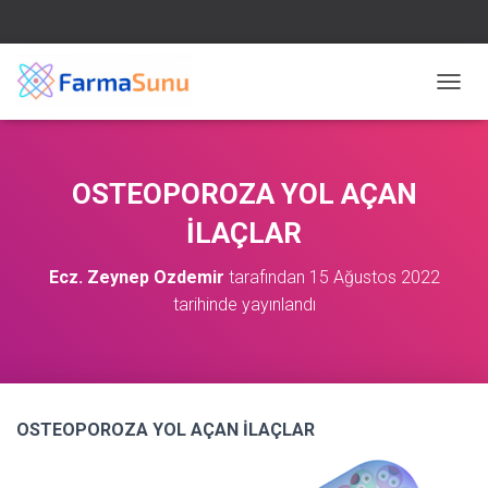
M
E
N
Ü
Y
OSTEOPOROZA YOL AÇAN
Ü
A
İLAÇLAR
Ç
/
Ecz. Zeynep Ozdemir
tarafından
15 Ağustos 2022
K
tarihinde yayınlandı
A
P
A
OSTEOPOROZA YOL AÇAN İLAÇLAR