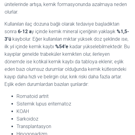
ünitelerinde artışa, kemik formasyonunda azalmaya neden
olurlar.
Kullanılan ilaç dozuna bağlı olarak tedaviye başladıktan
sonra
6-12 a
y içinde kemik mineral içeriğinin yaklaşık
%1,5-
3’ü
kaybolur. Eğer kullanılan miktar yüksek doz şeklinde ise,
ilk yıl içinde kemik kaybı
%54’e
kadar yükselebilmektedir. Bu
kayıplar genelde trabeküler kemikten olur, ilerleyen
dönemde ise kotikal kemik kaybı da tabloya eklenir; eşlik
eden bazı olumsuz durumlar olduğunda kemik kütlesindeki
kayıp daha hızlı ve belirgin olur, kırık riski daha fazla artar.
Eşlik eden durumlardan bazıları şunlardır:
Romatoid artrit
Sistemik lupus eritematoz
KOAH
Sarkoidoz
Transplantasyon
Hipogonadizm