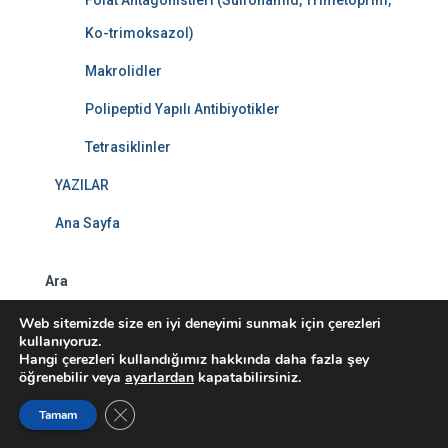
Ko-trimoksazol)
Makrolidler
Polipeptid Yapılı Antibiyotikler
Tetrasiklinler
YAZILAR
Ana Sayfa
Ara
Web sitemizde size en iyi deneyimi sunmak için çerezleri
ARA
kullanıyoruz.
Hangi çerezleri kullandığımız hakkında daha fazla şey
öğrenebilir veya
ayarlardan
kapatabilirsiniz.
GDPR ÇEREZ ŞERIDINI KAPAT
Tamam
SON YAZILAR