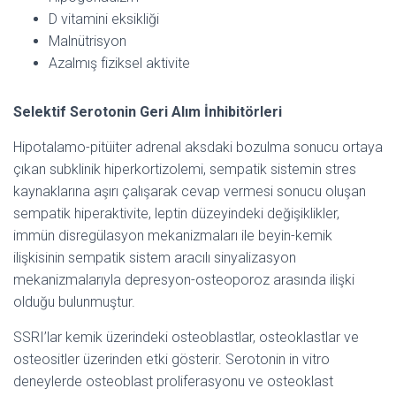
D vitamini eksikliği
Malnütrisyon
Azalmış fiziksel aktivite
Selektif Serotonin Geri Alım İnhibitörleri
Hipotalamo-pitüiter adrenal aksdaki bozulma sonucu ortaya
çıkan subklinik hiperkortizolemi, sempatik sistemin stres
kaynaklarına aşırı çalışarak cevap vermesi sonucu oluşan
sempatik hiperaktivite, leptin düzeyindeki değişiklikler,
immün disregülasyon mekanizmaları ile beyin-kemik
ilişkisinin sempatik sistem aracılı sinyalizasyon
mekanizmalarıyla depresyon-osteoporoz arasında ilişki
olduğu bulunmuştur.
SSRI’lar kemik üzerindeki osteoblastlar, osteoklastlar ve
osteositler üzerinden etki gösterir. Serotonin in vitro
deneylerde osteoblast proliferasyonu ve osteoklast