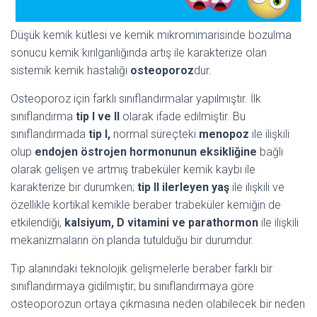
Düşük kemik kütlesi ve kemik mikromimarisinde bozulma
sonucu kemik kırılganlığında artış ile karakterize olan
sistemik kemik hastalığı
osteoporoz
dur.
Osteoporoz için farklı sınıflandırmalar yapılmıştır. İlk
sınıflandırma
tip I ve II
olarak ifade edilmiştir. Bu
sınıflandırmada
tip I,
normal süreçteki
menopoz
ile ilişkili
olup
endojen östrojen hormonunun eksikliğine
bağlı
olarak gelişen ve artmış trabeküler kemik kaybı ile
karakterize bir durumken;
tip II
ilerleyen yaş
ile ilişkili ve
özellikle kortikal kemikle beraber trabeküler kemiğin de
etkilendiği,
kalsiyum, D vitamini ve parathormon
ile ilişkili
mekanizmaların ön planda tutulduğu bir durumdur.
Tıp alanındaki teknolojik gelişmelerle beraber farklı bir
sınıflandırmaya gidilmiştir; bu sınıflandırmaya göre
osteoporozun ortaya çıkmasına neden olabilecek bir neden