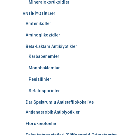
Mineralokortikoidler
ANTİBİYOTİKLER
Amfenikoller
Aminoglikozidler
Beta-Laktam Antibiyotikler
Karbapenemler
Monobaktamlar
Penisilinler
Sefalosporinler
Dar Spektrumlu Antistafilokokal Ve
Antianaerobik Antibiyotikler
Florokinolonlar
Folat Antagonistleri (Sülfonamid, Trimetoprim,