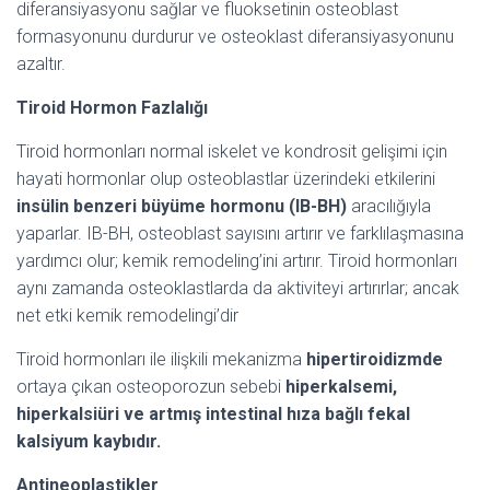
diferansiyasyonu sağlar ve fluoksetinin osteoblast
formasyonunu durdurur ve osteoklast diferansiyasyonunu
azaltır.
Tiroid Hormon Fazlalığı
Tiroid hormonları normal iskelet ve kondrosit gelişimi için
hayati hormonlar olup osteoblastlar üzerindeki etkilerini
insülin benzeri büyüme hormonu (IB-BH)
aracılığıyla
yaparlar. IB-BH, osteoblast sayısını artırır ve farklılaşmasına
yardımcı olur; kemik remodeling’ini artırır. Tiroid hormonları
aynı zamanda osteoklastlarda da aktiviteyi artırırlar; ancak
net etki kemik remodelingi’dir
Tiroid hormonları ile ilişkili mekanizma
hipertiroidizmde
ortaya çıkan osteoporozun sebebi
hiperkalsemi,
hiperkalsiüri ve artmış intestinal hıza bağlı fekal
kalsiyum kaybıdır.
Antineoplastikler