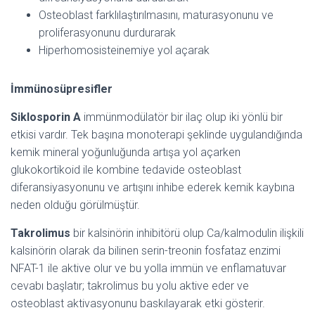
Osteoblast farklılaştırılmasını, maturasyonunu ve
proliferasyonunu durdurarak
Hiperhomosisteinemiye yol açarak
İmmünosüpresifler
Siklosporin A
immünmodülatör bir ilaç olup iki yönlü bir
etkisi vardır. Tek başına monoterapi şeklinde uygulandığında
kemik mineral yoğunluğunda artışa yol açarken
glukokortikoid ile kombine tedavide osteoblast
diferansiyasyonunu ve artışını inhibe ederek kemik kaybına
neden olduğu görülmüştür.
Takrolimus
bir kalsinörin inhibitörü olup Ca/kalmodulin ilişkili
kalsinörin olarak da bilinen serin-treonin fosfataz enzimi
NFAT-1 ile aktive olur ve bu yolla immün ve enflamatuvar
cevabı başlatır; takrolimus bu yolu aktive eder ve
osteoblast aktivasyonunu baskılayarak etki gösterir.