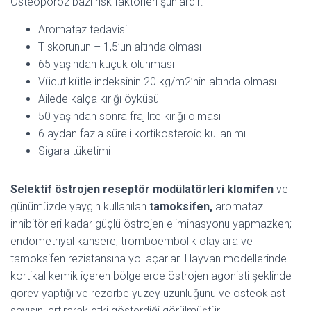
Osteoporoz bazı risk faktörleri şunlardır:
Aromataz tedavisi
T skorunun – 1,5’un altında olması
65 yaşından küçük olunması
Vücut kütle indeksinin 20 kg/m2’nin altında olması
Ailede kalça kırığı öyküsü
50 yaşından sonra frajilite kırığı olması
6 aydan fazla süreli kortikosteroid kullanımı
Sigara tüketimi
Selektif östrojen reseptör modülatörleri
klomifen
ve
günümüzde yaygın kullanılan
tamoksifen,
aromataz
inhibitörleri kadar güçlü östrojen eliminasyonu yapmazken;
endometriyal kansere, tromboembolik olaylara ve
tamoksifen rezistansına yol açarlar. Hayvan modellerinde
kortikal kemik içeren bölgelerde östrojen agonisti şeklinde
görev yaptığı ve rezorbe yüzey uzunluğunu ve osteoklast
sayısını artırarak etki gösterdiği görülmüştür.