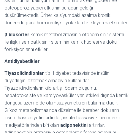
sistem üriner kalsiyum atılımını artırarak etki gösterir ve
osteoporoz yapıcı etkisinin buradan geldiği
düşünülmektedir. Üriner kalsiyumdaki azalma kronik
dönemde parathormon ilişkili yolakları tetikleyerek etki eder.
β blokörler
kemik metabolizmasının otonom sinir sistemi
ile ilişkili sempatik sinir siteminin kemik hücresi ve doku
fonksiyonlarını etkiler.
Antidiyabetikler
Tiyazolidindionlar
tip II diyabet tedavisinde insülin
duyarlılığını azaltmak amacıyla kullanılırlar.
Tiyazolidindionların kilo artışı, ödem oluşumu,
hepatotoksiste ve kardiyovasküler yan etkileri dışında kemik
döngüsü üzerine de olumsuz yan etkileri bulunmaktadır.
Glikoz metabolizmasında düzelme ile beraber dokuların
insülin hassasiyetini artırırlar; insülin hassasiyetinin önemli
mediyatörlerinden biri olan
adiponektini
artırırlar.
Adiponektinin artmasıyla osteoblast diferansiasyonunu