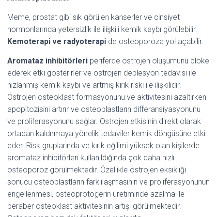
Meme, prostat gibi sık görülen kanserler ve cinsiyet
hormonlarında yetersizlik ile ilişkili kemik kaybı görülebilir.
Kemoterapi ve radyoterapi
de osteoporoza yol açabilir.
Aromataz inhibitörleri
periferde östrojen oluşumunu bloke
ederek etki gösterirler ve östrojen deplesyon tedavisi ile
hızlanmış kemik kaybı ve artmış kırık riski ile ilişkilidir.
Östrojen osteoklast formasyonunu ve aktivitesini azaltırken
apopitozisini artırır ve osteoblastların differansiyasyonunu
ve proliferasyonunu sağlar. Östrojen etkisinin direkt olarak
ortadan kaldırmaya yönelik tedaviler kemik döngüsüne etki
eder. Risk gruplarında ve kırık eğilimi yüksek olan kişilerde
aromataz inhibitörleri kullanıldığında çok daha hızlı
osteoporoz görülmektedir. Özellikle östrojen eksikliği
sonucu osteoblastların farklılaşmasının ve proliferasyonunun
engellenmesi, osteoprotogerin üretiminde azalma ile
beraber osteoklast aktivitesinin artışı görülmektedir.