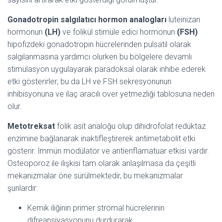
Gonadotropin salgılatıcı hormon analogları
luteinizan
hormonun
(LH)
ve folikül stimüle edici hormonun
(FSH)
hipofizdeki gonadotropin hücrelerinden pulsatil olarak
salgılanmasına yardımcı olurken bu bölgelere devamlı
stimülasyon uygulayarak paradoksal olarak inhibe ederek
etki gösterirler; bu da LH ve FSH sekresyonunun
inhibisyonuna ve ilaç aracılı over yetmezliği tablosuna neden
olur.
Metotreksat
folik asit analoğu olup dihidrofolat redüktaz
enzimine bağlanarak inaktifleştirerek antimetabolit etki
gösterir. İmmün modülatör ve antienflamatuar etkisi vardır.
Osteoporoz ile ilişkisi tam olarak anlaşılmasa da çeşitli
mekanizmalar öne sürülmektedir, bu mekanizmalar
şunlardır:
Kemik iliğinin primer stromal hücrelerinin
difreansiyasyonunu durdurarak