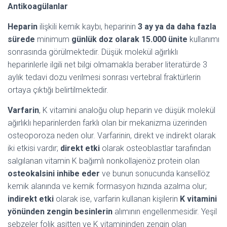
Antikoagülanlar
Heparin
ilişkili kemik kaybı, heparinin
3 ay ya da daha fazla
sürede
minimum
günlük doz olarak 15.000 ünite
kullanımı
sonrasında görülmektedir. Düşük molekül ağırlıklı
heparinlerle ilgili net bilgi olmamakla beraber literatürde 3
aylık tedavi dozu verilmesi sonrası vertebral fraktürlerin
ortaya çıktığı belirtilmektedir.
Varfarin
, K vitamini analoğu olup heparin ve düşük molekül
ağırlıklı heparinlerden farklı olan bir mekanizma üzerinden
osteoporoza neden olur. Varfarinin, direkt ve indirekt olarak
iki etkisi vardır;
direkt etki
olarak osteoblastlar tarafından
salgılanan vitamin K bağımlı nonkollajenöz protein olan
osteokalsini inhibe eder
ve bunun sonucunda kansellöz
kemik alanında ve kemik formasyon hızında azalma olur;
indirekt etki
olarak ise, varfarin kullanan kişilerin
K vitamini
yönünden zengin besinlerin
alımının engellenmesidir. Yeşil
sebzeler folik asitten ve K vitamininden zengin olan