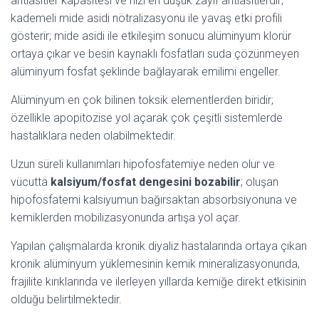
antiasitler kapasitesi ve hızı en düşük zayıf antiasitlerdir;
kademeli mide asidi nötralizasyonu ile yavaş etki profili
gösterir; mide asidi ile etkileşim sonucu alüminyum klorür
ortaya çıkar ve besin kaynaklı fosfatları suda çözünmeyen
alüminyum fosfat şeklinde bağlayarak emilimi engeller.
Alüminyum en çok bilinen toksik elementlerden biridir;
özellikle apopitozise yol açarak çok çeşitli sistemlerde
hastalıklara neden olabilmektedir.
Uzun süreli kullanımları hipofosfatemiye neden olur ve
vücutta
kalsiyum/fosfat dengesini bozabilir
; oluşan
hipofosfatemi kalsiyumun bağırsaktan absorbsiyonuna ve
kemiklerden mobilizasyonunda artışa yol açar.
Yapılan çalışmalarda kronik diyaliz hastalarında ortaya çıkan
kronik alüminyum yüklemesinin kemik mineralizasyonunda,
frajilite kırıklarında ve ilerleyen yıllarda kemiğe direkt etkisinin
olduğu belirtilmektedir.