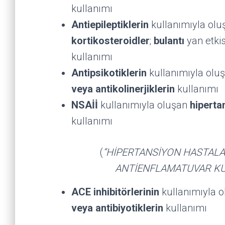
kullanımı
Antiepileptiklerin
kullanımıyla ol
kortikosteroidler
;
bulantı
yan etkis
kullanımı
Antipsikotiklerin
kullanımıyla olu
veya antikolinerjiklerin
kullanımı
NSAİİ
kullanımıyla oluşan
hiperta
kullanımı
(
“HİPERTANSİYON HASTALA
ANTİENFLAMATUVAR KULL
ACE inhibitörlerinin
kullanımıyla 
veya antibiyotiklerin
kullanımı