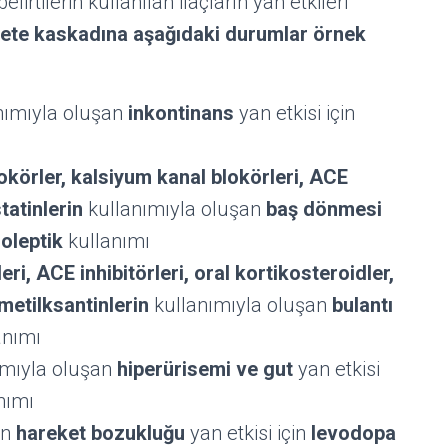
irtilerin kullanılan ilaçların yan etkileri
ete kaskadına aşağıdaki durumlar örnek
nımıyla oluşan
inkontinans
yan etkisi için
lokörler, kalsiyum kanal blokörleri, ACE
statinlerin
kullanımıyla oluşan
baş dönmesi
oleptik
kullanımı
leri, ACE inhibitörleri, oral kortikosteroidler,
 metilksantinlerin
kullanımıyla oluşan
bulantı
anımı
ımıyla oluşan
hiperürisemi ve gut
yan etkisi
nımı
an
hareket bozukluğu
yan etkisi için
levodopa