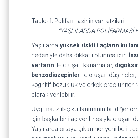
Tablo-1: Polifarmasinin yan etkileri
“YAŞLILARDA POLİFARMASİ HA
Yaşlılarda
yüksek riskli ilaçların kulla
nedeniyle daha dikkatli olunmalıdır.
İns
varfarin
ile oluşan kanamalar,
digoksi
benzodiazepinler
ile oluşan düşmeler,
kognitif bozukluk ve erkeklerde üriner
olarak verilebilir.
Uygunsuz ilaç kullanımının bir diğer örne
için başka bir ilaç verilmesiyle oluşan
Yaşlılarda ortaya çıkan her yeni belirtid