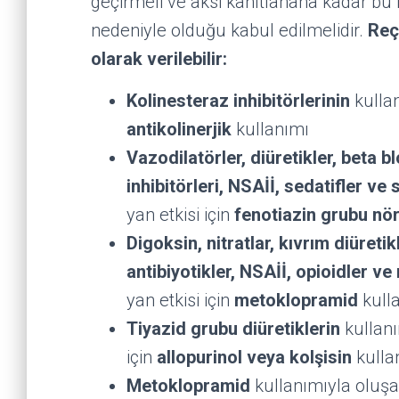
geçirmeli ve aksi kanıtlanana kadar bu bel
nedeniyle olduğu kabul edilmelidir.
Reç
olarak verilebilir:
Kolinesteraz inhibitörlerinin
kulla
antikolinerjik
kullanımı
Vazodilatörler, diüretikler, beta b
inhibitörleri, NSAİİ, sedatifler ve 
yan etkisi için
fenotiazin grubu nör
Digoksin, nitratlar, kıvrım diüretik
antibiyotikler, NSAİİ, opioidler ve
yan etkisi için
metoklopramid
kull
Tiyazid grubu diüretiklerin
kullan
için
allopurinol veya kolşisin
kulla
Metoklopramid
kullanımıyla oluş