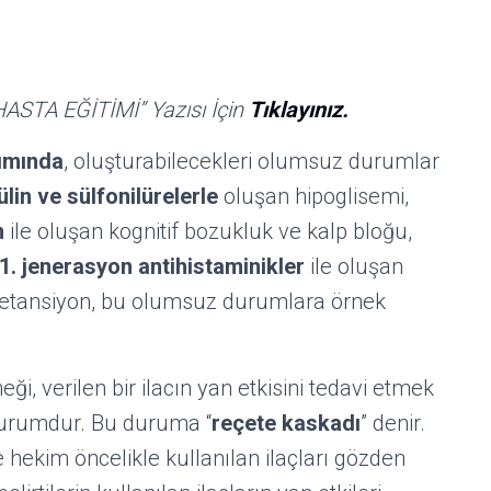
STA EĞİTİMİ” Yazısı İçin
Tıklayınız.
nımında
, oluşturabilecekleri olumsuz durumlar
ülin ve sülfonilürelerle
oluşan hipoglisemi,
n
ile oluşan kognitif bozukluk ve kalp bloğu,
1. jenerasyon antihistaminikler
ile oluşan
 retansiyon, bu olumsuz durumlara örnek
ği, verilen bir ilacın yan etkisini tedavi etmek
 durumdur. Bu duruma “
reçete kaskadı
” denir.
e hekim öncelikle kullanılan ilaçları gözden