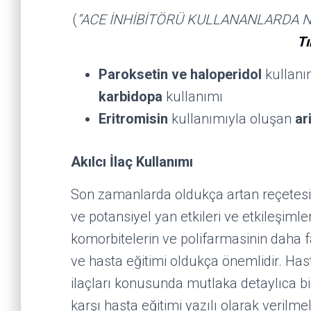
(
“ACE İNHİBİTÖRÜ KULLANANLARDA N
Tı
Paroksetin ve haloperidol
kullanı
karbidopa
kullanımı
Eritromisin
kullanımıyla oluşan
ar
Akılcı İlaç Kullanımı
Son zamanlarda oldukça artan reçetesiz i
ve potansiyel yan etkileri ve etkileşimler
komorbitelerin ve polifarmasinin daha f
ve hasta eğitimi oldukça önemlidir. Has
ilaçları konusunda mutlaka detaylıca bil
karşı hasta eğitimi yazılı olarak verilm