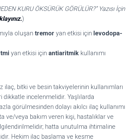
EDEN KURU ÖKSÜRÜK GÖRÜLÜR?” Yazısı İçin
klayınız.
)
mıyla oluşan
tremor
yan etkisi için
levodopa-
itmi
yan etkisi için
antiaritmik
kullanımı
laç, bitki ve besin takviyelerinin kullanımları
i dikkatle incelenmelidir. Yaşlılarda
azla görülmesinden dolayı akılcı ilaç kullanımı
ta ve/veya bakım veren kişi, hastalıklar ve
gilendirilmelidir; hatta unutulma ihtimaline
elidir. Hekim ilaç başlama ve kesme