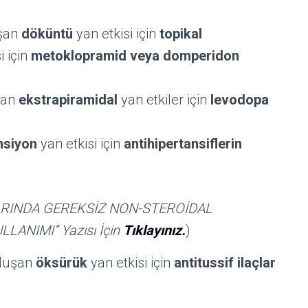
uşan
döküntü
yan etkisi için
topikal
i için
metoklopramid veya domperidon
şan
ekstrapiramidal
yan etkiler için
levodopa
nsiyon
yan etkisi için
antihipertansiflerin
RINDA GEREKSİZ NON-STEROİDAL
ANIMI” Yazısı İçin
Tıklayınız.
)
oluşan
öksürük
yan etkisi için
antitussif ilaçlar