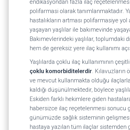
endikasyondan fazla ilaç reçetelenmesi 
polifarmasi olarak tanımlanmaktadır. Ya
hastalıkların artması polifarmasiye yol
yaşayan yaşlılar ile bakımevinde yaşaya
Bakımevlerindeki yaşlılar, toplumdaki d
hem de gereksiz yere ilaç kullanımı açıs
Yaşlılarda çoklu ilaç kullanımının çeşit
çoklu komorbiditelerdir
. Kılavuzların ö
ve mevcut kullanmakta olduğu ilaçlarla 
kaldığı düşünülmektedir, böylece yaşlıl
Eskiden farklı hekimlere giden hastalar
habersizce ilaç reçetelenmesi sonucu g
günümüzde sağlık sisteminin gelişmesiy
hastaya yazılan tüm ilaçlar sistemden 