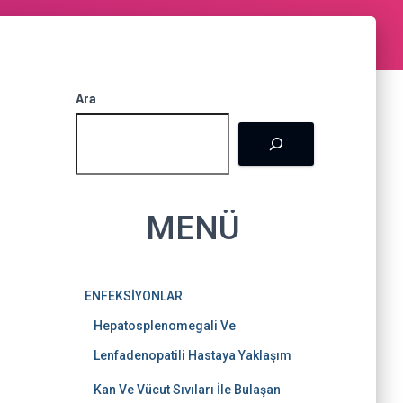
k
a
s
m
t
Ara
MENÜ
ENFEKSİYONLAR
Hepatosplenomegali Ve
Lenfadenopatili Hastaya Yaklaşım
Kan Ve Vücut Sıvıları İle Bulaşan